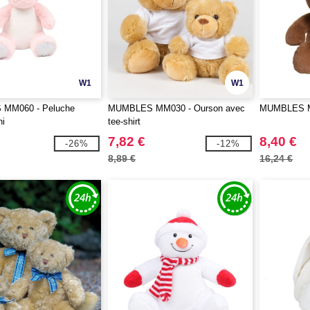
W1
W1
MM060 - Peluche
MUMBLES MM030 - Ourson avec
MUMBLES MM
ni
tee-shirt
7,82 €
8,40 €
-26%
-12%
8,89 €
16,24 €