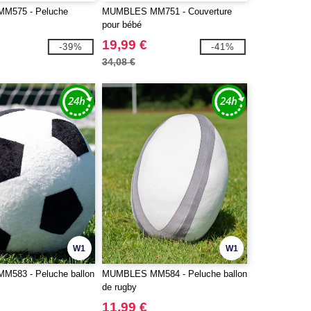
M575 - Peluche
MUMBLES MM751 - Couverture
pour bébé
19,99 €
-39%
-41%
34,08 €
W1
W1
583 - Peluche ballon
MUMBLES MM584 - Peluche ballon
de rugby
11,99 €