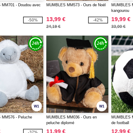
MM701 - Doudou avec
MUMBLES MM573 - Ours de Noël
MUMBLES M
kangourou
13,99 €
19,99 €
-50%
-42%
24,19 €
33,00 €
W1
W1
MM576 - Peluche
MUMBLES MM036 - Ours en
MUMBLES MM
peluche diplomé
de football
€
11,99 €
12,99 €
-37%