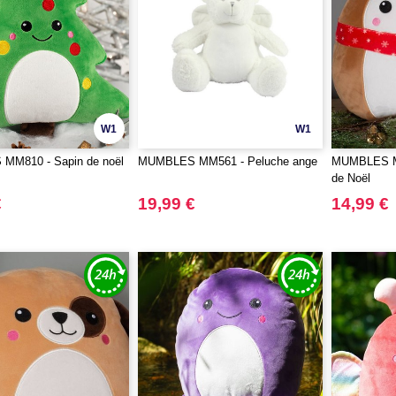
W1
W1
M810 - Sapin de noël
MUMBLES MM561 - Peluche ange
MUMBLES MM
de Noël
€
19,99 €
14,99 €