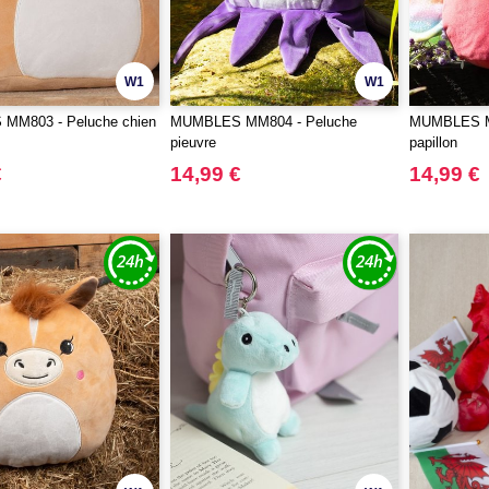
W1
W1
MM803 - Peluche chien
MUMBLES MM804 - Peluche
MUMBLES M
pieuvre
papillon
€
14,99 €
14,99 €