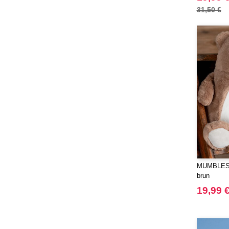
Elevate
(23)
31,50 €
Elevate Essentials
(34)
Elevate Life
(51)
Elevate NXT
(48)
FRUIT OF THE LOOM VINTAGE
(4)
Finden & Hales
(16)
Flexfit
(136)
Front row
(9)
Fruit of the Loom
(43)
Gildan
(34)
Graid™
(2)
MUMBLES 
Henbury
brun
(21)
Herock
19,99 
(30)
Herschel
(9)
JHK
(65)