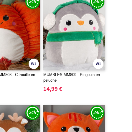
W1
W1
808 - Citrouille en
MUMBLES MM809 - Pingouin en
peluche
14,99 €