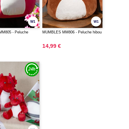
W1
W1
M805 - Peluche
MUMBLES MM806 - Peluche hibou
14,99 €