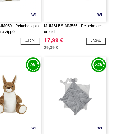
W1
W1
050 - Peluche lapin
MUMBLES MM555 - Peluche arc-
ure zippée
en-ciel
17,99 €
-42%
-39%
29,39 €
W1
W1