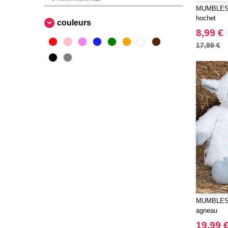
MUMBLES 
Beechfield
(160)
hochet
couleurs
Bella+Canvas
(23)
8,99 €
Black&Match
(6)
17,99 €
Build Your Brand
(105)
CASE LOGIC
(17)
CLUBCLASS
(2)
CamelBak
(3)
CamelBak®
(4)
Chipolo
(2)
Craghoppers
(14)
ECOLOGIE
(6)
ESTEX
(12)
ET SI ON L'APPELAIT FRANCIS
(3)
MUMBLES 
EXCD BY PROMODORO
(5)
agneau
EgotierPro
(406)
19,99 