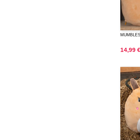
RICA LEWIS
(16)
Regatta
(65)
Result
(96)
Roly
(102)
MUMBLES 
Roly WRK
(12)
Russell
(20)
14,99 
Russell Collection
(3)
SCX.design
(39)
SF Men
(13)
SF Mini
(6)
SF Women
(17)
STAC
(9)
Sans Étiquette
(1)
Seasons
(72)
Skinnifit
(16)
Spiro
(16)