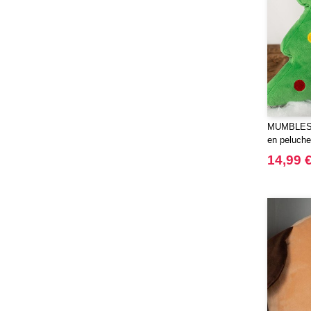
Mumbles
(35)
NEW MORNING STUDIOS
(30)
NEWGEN
(7)
Needen
(88)
Neutral
(49)
Ocean Bottle
(12)
Originalhome
(16)
MUMBLES M
PF Concept
en peluche
(561)
Paredes
14,99 
(7)
Parker
(27)
Pen Duick
(30)
Prixton
(30)
Produkt JACK & JONES
(10)
Promodoro
(12)
Quadra
(64)
RFX™
(12)