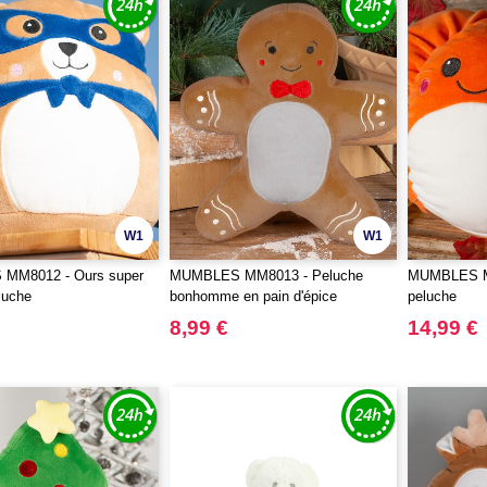
W1
W1
MM8012 - Ours super
MUMBLES MM8013 - Peluche
MUMBLES MM
luche
bonhomme en pain d'épice
peluche
8,99 €
14,99 €