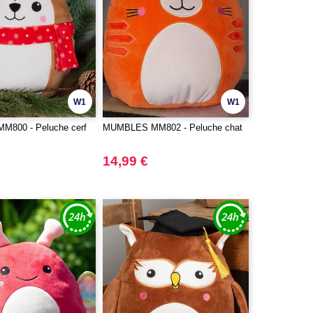
W1
W1
800 - Peluche cerf
MUMBLES MM802 - Peluche chat
14,99 €