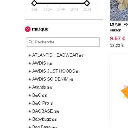
5.99
10.24
14.49
18.74
22.99
MUMBLES 
marque
ourson
9,57 €
12,22 €
ATLANTIS HEADWEAR
(95)
AWDIS
(42)
AWDIS JUST HOODS
(6)
AWDIS SO DENIM
(6)
Atlantis
(39)
B&C
(73)
B&C Pro
(1)
BAGBASE
(25)
Babybugz
(26)
Bag Base
(94)