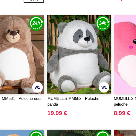
W1
W1
MM581 - Peluche ours
MUMBLES MM582 - Peluche
MUMBLES M
panda
peluche
€
19,99 €
8,99 €