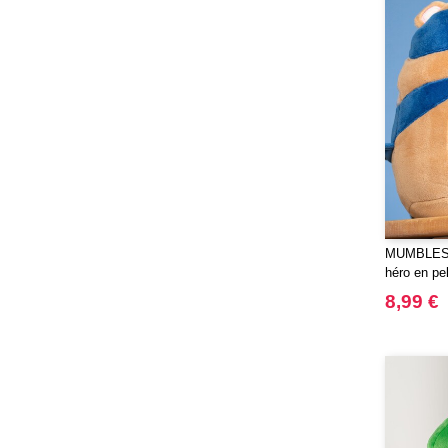
JUST T'S
(8)
Jack&Jones
(6)
JournalBooks
(6)
Just Cool
(45)
Karlowsky
(47)
Karst®
(4)
Kooduu
(4)
Korntex
(41)
Label Serie
(2)
MUMBLES 
Larkwood
(15)
héro en pe
Larq
(4)
8,99 €
Luxe
(22)
Mantis
(32)
Marksman
(26)
Mepal
(23)
Moleskine
(45)