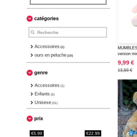
catégories
Accessoires
(1)
MUMBLES 
version mi
ours en peluche
(10)
9,99 €
13,50 €
genre
Accessoires
(1)
Enfants
(3)
Unisexe
(31)
prix
€5.99
€22.99