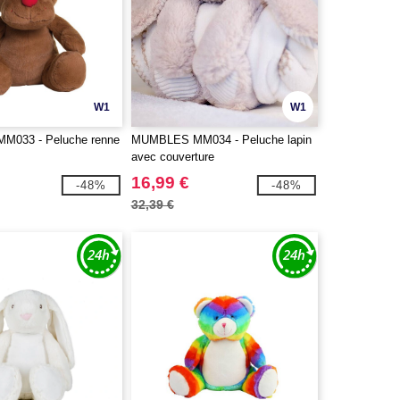
W1
W1
033 - Peluche renne
MUMBLES MM034 - Peluche lapin
avec couverture
16,99 €
-48%
-48%
32,39 €