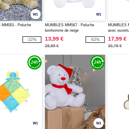
W1
W1
MM001 - Peluche
MUMBLES MM567 - Peluche
MUMBLES MM
bonhomme de neige
avec ouvert
13,99 €
17,99 €
-22%
-52%
28,90 €
30,79 €
W1
W1