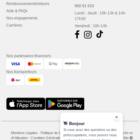
Remboursements/retours
800 81 633
Aide & FAQs
Lundi - Jeudi : 10h-13h & 14h-
Nos engagements
17h30
Carrières
Vendredi : 10h-14h
Nos partenaires financiers
Nos transporteurs
👋
Bonjour
Si vous avez des questions ou des
Mentions Légales
-
Politique de Confidentialité
-
Conditions Générales d’Accès et
préoccupations, vous pouvez nous
d’Utilisation
-
Condition Générales d'Achat
-
Politique de Cookies
-
Plan du Site