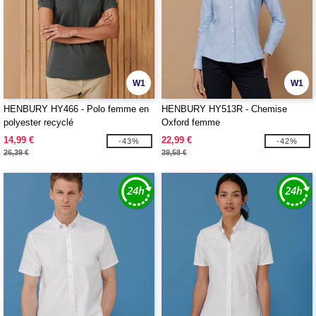
W1
W1
HENBURY HY466 - Polo femme en
HENBURY HY513R - Chemise
polyester recyclé
Oxford femme
14,99 €
22,99 €
-43%
-42%
26,39 €
39,58 €