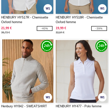
W1
W1
HENBURY HY517R - Chemisette
HENBURY HY518R - Chemisette
Oxford homme
Oxford femme
21,99 €
19,99 €
-40%
-39%
36,73 €
32,54 €
W1
W1
Henbury HY842 - SWEATSHIRT
HENBURY HY477 - Polo femme