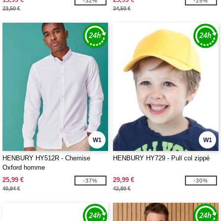
-32%
-25%
23,50 €
34,50 €
W1
W1
HENBURY HY512R - Chemise
HENBURY HY729 - Pull col zippé
Oxford homme
25,99 €
29,99 €
-37%
-30%
40,94 €
42,80 €