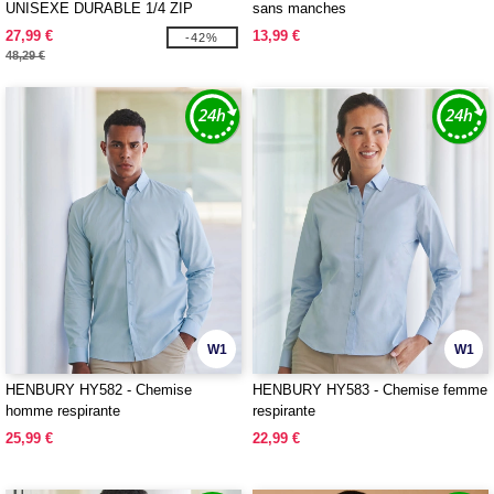
UNISEXE DURABLE 1/4 ZIP
sans manches
27,99 €
13,99 €
-42%
48,29 €
W1
W1
HENBURY HY582 - Chemise
HENBURY HY583 - Chemise femme
homme respirante
respirante
25,99 €
22,99 €