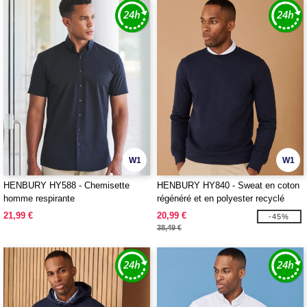
W1
W1
HENBURY HY588 - Chemisette
HENBURY HY840 - Sweat en coton
homme respirante
régénéré et en polyester recyclé
21,99 €
20,99 €
-45%
38,49 €