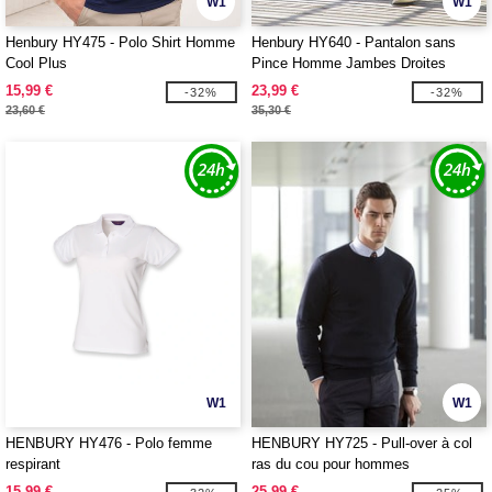
W1
W1
Henbury HY475 - Polo Shirt Homme
Henbury HY640 - Pantalon sans
Cool Plus
Pince Homme Jambes Droites
15,99 €
23,99 €
-32%
-32%
23,60 €
35,30 €
W1
W1
HENBURY HY476 - Polo femme
HENBURY HY725 - Pull-over à col
respirant
ras du cou pour hommes
15,99 €
25,99 €