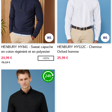
W1
W1
HENBURY HY841 - Sweat capuche
HENBURY HY512C - Chemise
en coton régénéré et en polyester
Oxford homme
recyclé
24,99 €
25,99 €
-49%
49,19 €