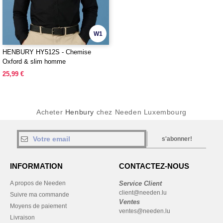
W1
HENBURY HY512S - Chemise
Oxford & slim homme
25,99 €
Acheter
Henbury
chez Needen Luxembourg
s'abonner!
INFORMATION
CONTACTEZ-NOUS
A propos de Needen
Service Client
client@needen.lu
Suivre ma commande
Ventes
Moyens de paiement
ventes@needen.lu
Livraison