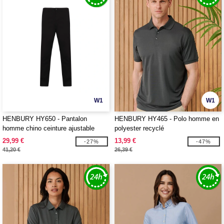
W1
W1
HENBURY HY650 - Pantalon
HENBURY HY465 - Polo homme en
homme chino ceinture ajustable
polyester recyclé
29,99 €
13,99 €
-27%
-47%
41,20 €
26,39 €