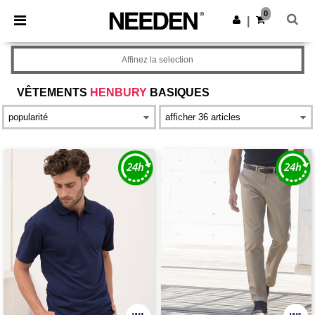
×
Appli Needen
0
Obtenir l'appli
|
Meilleurs prix sur l’app !
Affinez la selection
VÊTEMENTS
HENBURY
BASIQUES