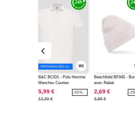
W1
PERSONNALISEZ-LE !
B&C BCID1 - Polo Homme
Beechfield BF045 - Bo
Manches Courtes
avec Rabat
5,99 €
2,69 €
-55%
-2
13,30 €
3,80 €