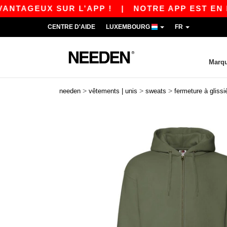
GEUX SUR L’APP !
|
NOTRE APP EST EN LIGNE 
CENTRE D'AIDE
LUXEMBOURG
FR
Marq
>
>
>
needen
vêtements | unis
sweats
fermeture à glissi