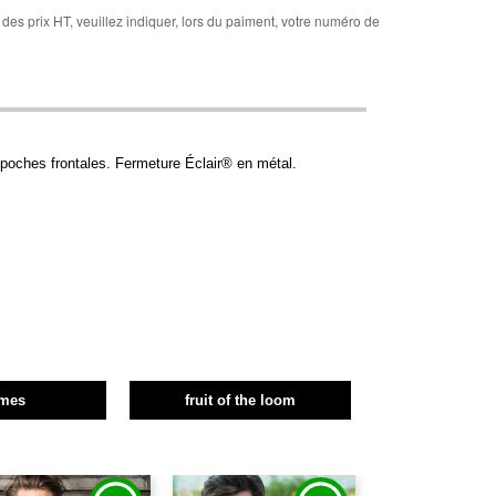
des prix HT, veuillez indiquer, lors du paiment, votre numéro de
poches frontales. Fermeture Éclair® en métal.
mes
fruit of the loom