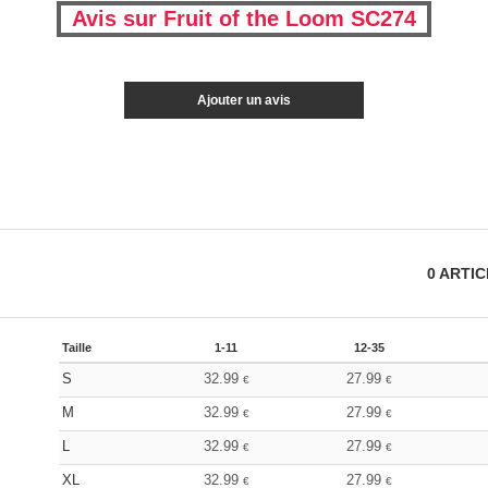
Avis sur Fruit of the Loom SC274
Ajouter un avis
0
ARTI
Taille
1-11
12-35
S
32.99
27.99
€
€
M
32.99
27.99
€
€
L
32.99
27.99
€
€
XL
32.99
27.99
€
€