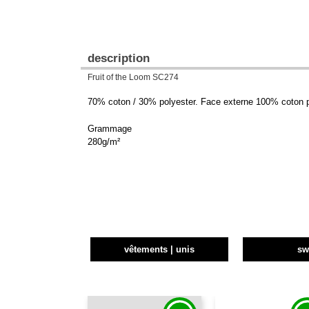
description
Fruit of the Loom SC274
70% coton / 30% polyester. Face externe 100% coton pe
Grammage
280g/m²
vêtements | unis
sw