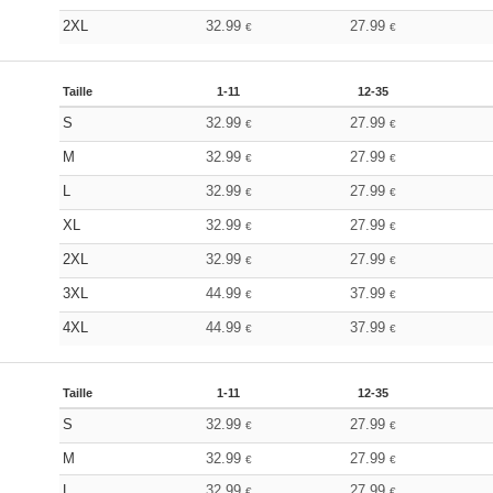
2XL
32.99
27.99
€
€
Taille
1-11
12-35
S
32.99
27.99
€
€
M
32.99
27.99
€
€
L
32.99
27.99
€
€
XL
32.99
27.99
€
€
2XL
32.99
27.99
€
€
3XL
44.99
37.99
€
€
4XL
44.99
37.99
€
€
Taille
1-11
12-35
S
32.99
27.99
€
€
M
32.99
27.99
€
€
L
32.99
27.99
€
€