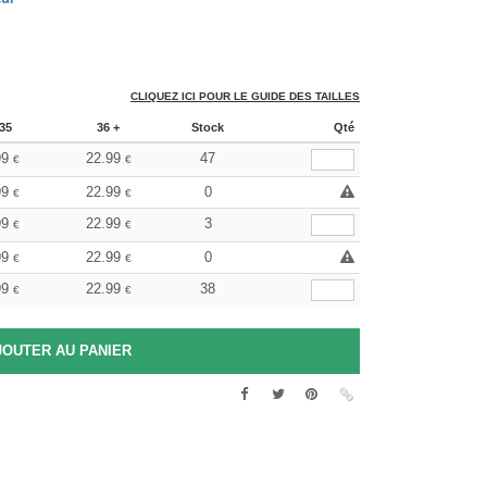
CLIQUEZ ICI POUR LE GUIDE DES TAILLES
35
36 +
Stock
Qté
99
22.99
47
€
€
99
22.99
0
€
€
99
22.99
3
€
€
99
22.99
0
€
€
99
22.99
38
€
€