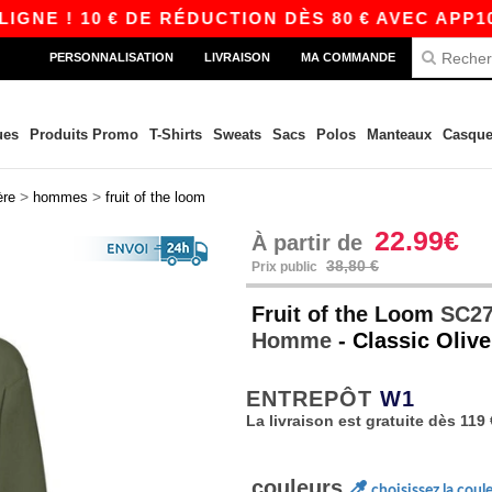
! 10 € DE RÉDUCTION DÈS 80 € AVEC APP10 – D
PERSONNALISATION
LIVRAISON
MA COMMANDE
ues
Produits Promo
T-Shirts
Sweats
Sacs
Polos
Manteaux
Casque
>
>
ère
hommes
fruit of the loom
22.99€
À partir de
38,80 €
Prix public
Fruit of the Loom
SC27
Homme
- Classic Olive
ENTREPÔT
W1
La livraison est gratuite dès 119 
couleurs
choisissez la coul