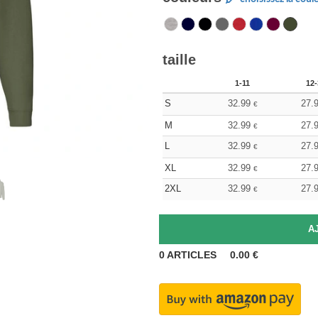
taille
1-11
12-
S
32.99
27.
€
M
32.99
27.
€
L
32.99
27.
€
XL
32.99
27.
€
2XL
32.99
27.
€
0
ARTICLES
0.00
€