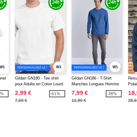
W1
W1
W1
PERSONNALISEZ-LE !
PERSONNALISEZ-LE !
nnet
Gildan GN180 - Tee shirt
Gildan GN186 - T-Shirt
Resu
pour Adulte en Coton Lourd
Manches Longues Homme
Pola
Ultra-T
Zipp
2,99 €
7,99 €
18,
9%
-61%
-38%
7,60 €
12,90 €
26,6