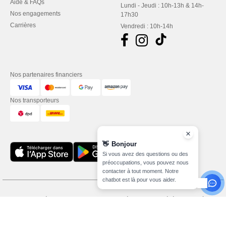
Aide & FAQs
Lundi - Jeudi : 10h-13h & 14h-
Nos engagements
17h30
Carrières
Vendredi : 10h-14h
Nos partenaires financiers
Nos transporteurs
👋
Bonjour
Si vous avez des questions ou des
préoccupations, vous pouvez nous
contacter à tout moment. Notre
chatbot est là pour vous aider.
Mentions Légales
-
Politique de Confidentialité
-
Conditions Générales d’Accès et
d’Utilisation
-
Condition Générales d'Achat
-
Politique de Cookies
-
Plan du Site
Copyright 2026 needen.lu - Tous droits réservés