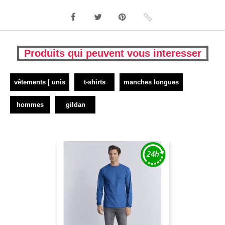
Produits qui peuvent vous interesser
vêtements | unis
t-shirts
manches longues
hommes
gildan