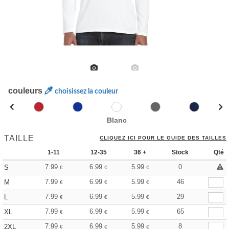
couleurs
choisissez la couleur
Blanc
TAILLE
CLIQUEZ ICI POUR LE GUIDE DES TAILLES
1-11
12-35
36 +
Stock
Qté
7.99
6.99
5.99
0
S
€
€
€
7.99
6.99
5.99
46
M
€
€
€
7.99
6.99
5.99
29
L
€
€
€
7.99
6.99
5.99
65
XL
€
€
€
7.99
6.99
5.99
8
2XL
€
€
€