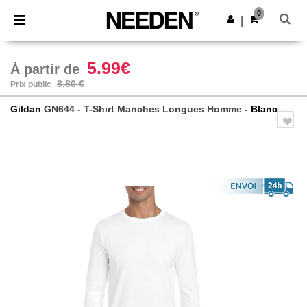
×
Appli Needen
0
Obtenir l'appli
|
Meilleurs prix sur l’app !
5.99€
À partir de
8,80 €
Prix public
Gildan
GN644 - T-Shirt Manches Longues Homme
- Blanc
Previous
Next