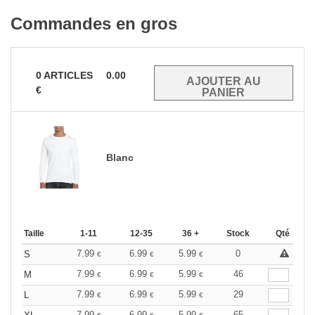
Commandes en gros
0
ARTICLES
0.00
€
Blanc
Taille
1-11
12-35
36 +
Stock
Qté
7.99
6.99
5.99
0
S
€
€
€
7.99
6.99
5.99
46
M
€
€
€
7.99
6.99
5.99
29
L
€
€
€
7.99
6.99
5.99
65