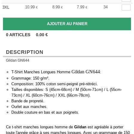
10.99
8.99
7.99
34
3XL
€
€
€
0
ARTICLES
0.00
€
DESCRIPTION
Gildan GN644
Gildan GN644
T-Shirt Manches Longues Homme
:
Grammage: 150 g/m².
Composition: 100% coton semi-peigné pré-rétréci.
Tailles disponibles: S (45cm-68cm) / M (50cm-71cm) / L (55cm-
73cm) / XL (60cm-76cm) / XXL (66cm-78cm).
Bande de propreté.
Ourlet aux manches.
Double couture en bas et aux poignets.
Ce t-shirt manches longues homme de
Gildan
est agréable à porter
toute l'année grâce à ses manches longues. Avec un grammage de 150