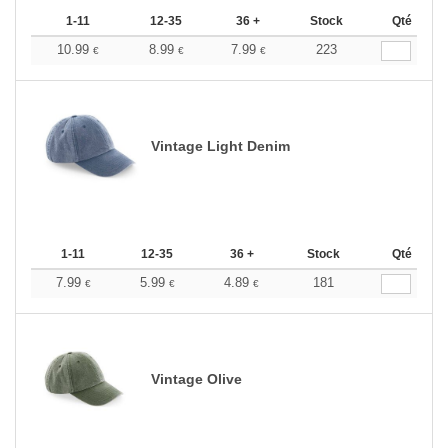
1-11
12-35
36 +
Stock
Qté
10.99
8.99
7.99
223
€
€
€
Vintage Light Denim
1-11
12-35
36 +
Stock
Qté
7.99
5.99
4.89
181
€
€
€
Vintage Olive