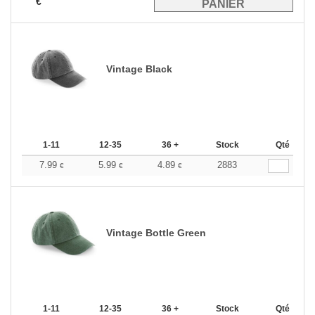
€
Vintage Black
1-11
12-35
36 +
Stock
Qté
7.99
5.99
4.89
2883
€
€
€
Vintage Bottle Green
1-11
12-35
36 +
Stock
Qté