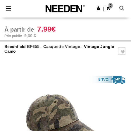
×
Appli Needen
0
Obtenir l'appli
|
Meilleurs prix sur l’app !
7.99€
À partir de
9,60 €
Prix public
Beechfield
BF655 - Casquette Vintage
- Vintage Jungle
Camo
Previous
Next