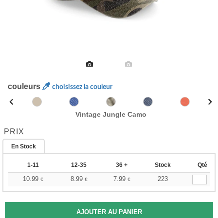
couleurs
choisissez la couleur
Vintage Jungle Camo
PRIX
En Stock
1-11
12-35
36 +
Stock
Qté
10.99
8.99
7.99
223
€
€
€