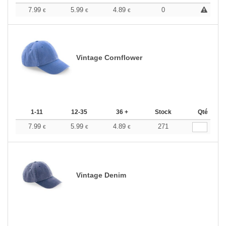
7.99
5.99
4.89
0
€
€
€
Vintage Cornflower
1-11
12-35
36 +
Stock
Qté
7.99
5.99
4.89
271
€
€
€
Vintage Denim