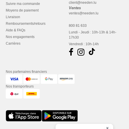
client@needen.lu
Suivre ma commande
Ventes
Moyens de paiement
ventes@needen.lu
Livraison
Remboursements/retours
800 81 633
Aide & FAQs
Lundi - Jeudi : 10h-13h & 14h-
Nos engagements
17h30
Carrières
Vendredi : 10h-14h
Nos partenaires financiers
Nos transporteurs