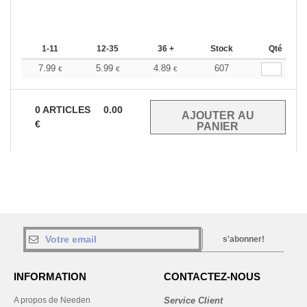
1-11
12-35
36 +
Stock
Qté
7.99
5.99
4.89
607
€
€
€
0
ARTICLES
0.00
€
s'abonner!
INFORMATION
CONTACTEZ-NOUS
A propos de Needen
Service Client