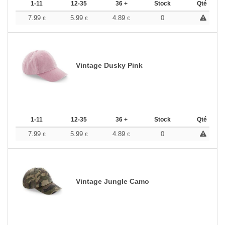
1-11
12-35
36 +
Stock
Qté
7.99
5.99
4.89
0
€
€
€
Vintage Dusky Pink
1-11
12-35
36 +
Stock
Qté
7.99
5.99
4.89
0
€
€
€
Vintage Jungle Camo