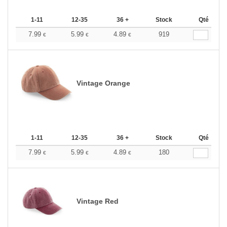
1-11
12-35
36 +
Stock
Qté
7.99
5.99
4.89
919
€
€
€
Vintage Orange
1-11
12-35
36 +
Stock
Qté
7.99
5.99
4.89
180
€
€
€
Vintage Red