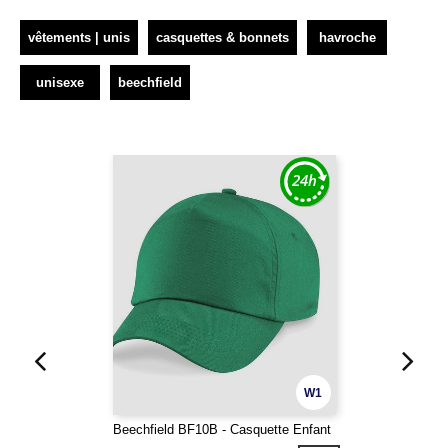
vêtements | unis
casquettes & bonnets
havroche
unisexe
beechfield
W1
Beechfield BF10B - Casquette Enfant