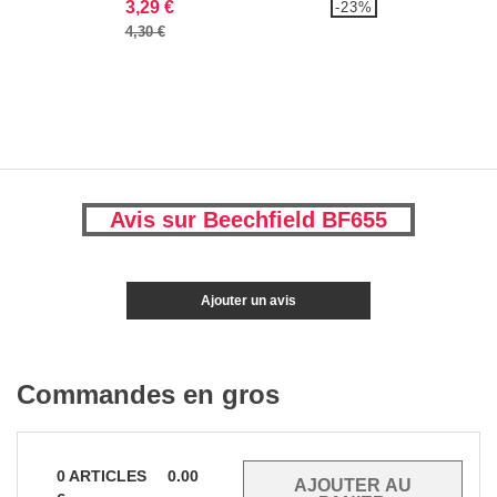
3,29 €
-23%
4,30 €
Avis sur Beechfield BF655
Ajouter un avis
Commandes en gros
0
ARTICLES
0.00