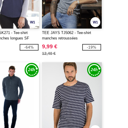
W1
W1
271 - Tee-shirt
TEE JAYS TJ5062 - Tee-shirt
nches longues SF
manches retroussées
9,99 €
-64%
-19%
12,40 €