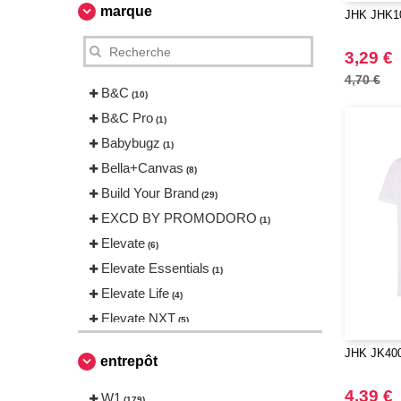
marque
JHK JHK10
3,29 €
4,70 €
B&C
(10)
B&C Pro
(1)
Babybugz
(1)
Bella+Canvas
(8)
Build Your Brand
(29)
EXCD BY PROMODORO
(1)
Elevate
(6)
Elevate Essentials
(1)
Elevate Life
(4)
Elevate NXT
(5)
FRUIT OF THE LOOM VINTAGE
JHK JK400 
entrepôt
(2)
Finden & Hales
(1)
4,39 €
W1
(179)