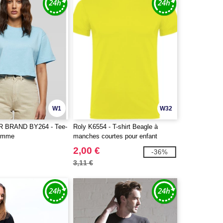
W1
W32
 BRAND BY264 - Tee-
Roly K6554 - T-shirt Beagle à
femme
manches courtes pour enfant
2,00 €
-36%
3,11 €