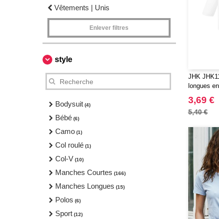
Vêtements | Unis
Enlever filtres
style
JHK JHK11
longues en
3,69 €
Bodysuit
(4)
5,40 €
Bébé
(6)
Camo
(1)
Col roulé
(1)
Col-V
(10)
Manches Courtes
(166)
Manches Longues
(15)
Polos
(6)
Sport
(12)