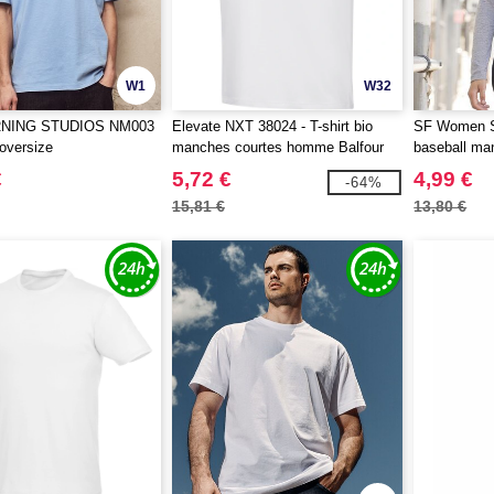
W1
W32
NING STUDIOS NM003
Elevate NXT 38024 - T-shirt bio
SF Women SK
 oversize
manches courtes homme Balfour
baseball ma
Women
€
5,72 €
4,99 €
-64%
15,81 €
13,80 €