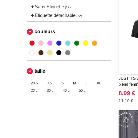
SF Women
(2)
Sans Étiquette
(19)
Sans Étiquette
(1)
Étiquette détachable
(22)
Skinnifit
(2)
Spiro
(2)
couleurs
Starworld
(4)
Stedman
(1)
TIGER
(1)
Tee Jays
(13)
taille
VELILLA
(3)
JUST T'S J
VESTI
(5)
2XS
XS
S
M
L
XL
blend fem
2XL
3XL
4XL
5XL
8,99 €
11,10 €