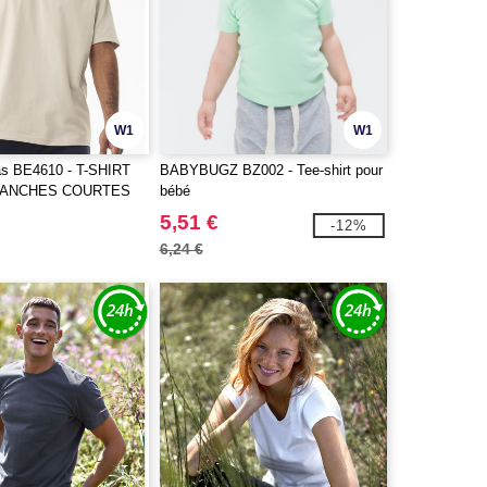
W1
W1
as BE4610 - T-SHIRT
BABYBUGZ BZ002 - Tee-shirt pour
MANCHES COURTES
bébé
5,51 €
-12%
6,24 €