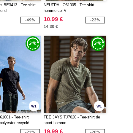
s BE3413 - Tee-shirt
NEUTRAL O61005 - Tee-shirt
lend
homme col V
10,99 €
-49%
-23%
14,30 €
W1
W1
001 - Tee-shirt
TEE JAYS TJ7020 - Tee-shirt de
 polyester recyclé
sport homme
19,99 €
-21%
-20%