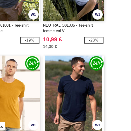
W1
W1
001 - Tee-shirt
NEUTRAL O81005 - Tee-shirt
me
femme col V
10,99 €
-19%
-23%
14,30 €
W1
W1