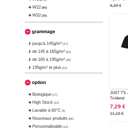
Fruit of the Loom
(10)
6,20 €
W22
(88)
Gildan
(11)
W32
(35)
Herock
(1)
JHK
(24)
grammage
JUST T'S
(3)
Just Cool
jusqu'à 145g/m²
(9)
(37)
Larkwood
de 145 à 165g/m²
(1)
(54)
NEW MORNING STUDIOS
de 165 à 195g/m²
(8)
(38)
Needen
195g/m² et plus
(88)
(31)
Neutral
(15)
option
Produkt JACK & JONES
(4)
Promodoro
(1)
JUST T'S J
Biologique
(17)
Tri-blend
Result
(1)
High Stock
(13)
7,29 €
Roly
(19)
Lavable à 60°C
(5)
11,10 €
Russell
(2)
Nouveaux produits
(88)
SF Men
(2)
Personnalisable
(14)