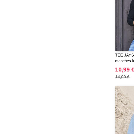
TEE JAYS 
manches l
10,99 
14,00 €