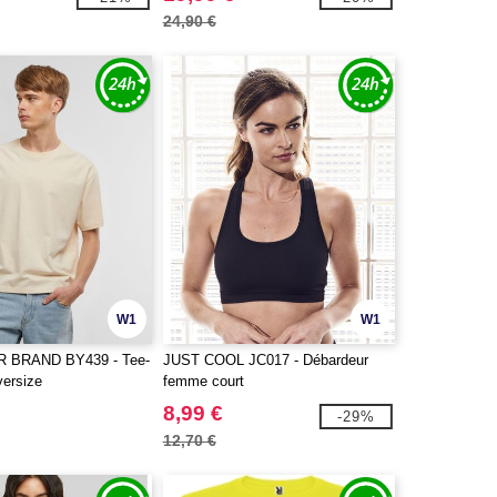
24,90 €
W1
W1
 BRAND BY439 - Tee-
JUST COOL JC017 - Débardeur
versize
femme court
8,99 €
-29%
12,70 €