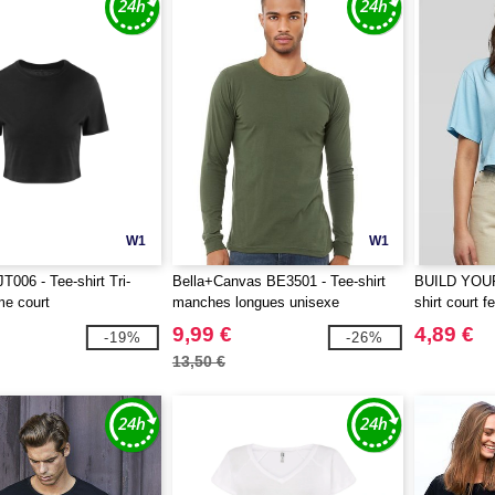
W1
W1
T006 - Tee-shirt Tri-
Bella+Canvas BE3501 - Tee-shirt
BUILD YOUR
me court
manches longues unisexe
shirt court 
9,99 €
4,89 €
-19%
-26%
13,50 €