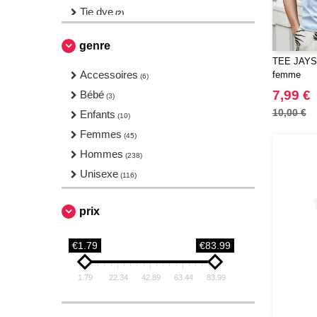
Tie dye
(2)
genre
TEE JAYS 
Accessoires
femme
(6)
7,99 €
Bébé
(3)
10,00 €
Enfants
(10)
Femmes
(45)
Hommes
(238)
Unisexe
(116)
prix
€1.79
€83.99
1.79
22.34
42.89
63.44
83.99