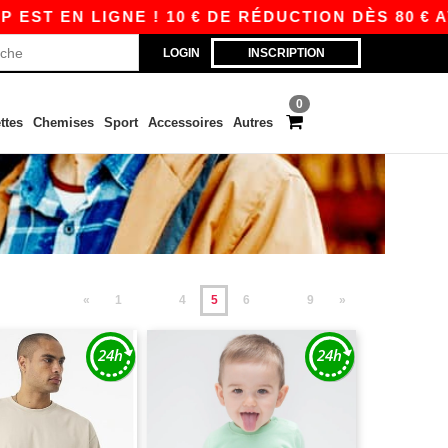
N LIGNE ! 10 € DE RÉDUCTION DÈS 80 € AVEC A
LOGIN
INSCRIPTION
0
ttes
Chemises
Sport
Accessoires
Autres
«
1
4
5
6
9
»