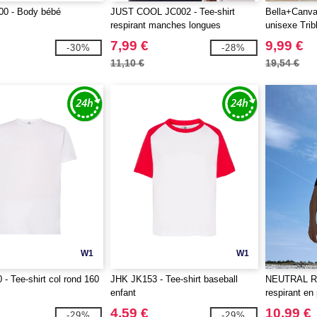
0 - Body bébé
JUST COOL JC002 - Tee-shirt
Bella+Canva
respirant manches longues
unisexe Trib
Neoteric™
7,99 €
9,99 €
-30%
-28%
11,10 €
19,54 €
W1
W1
- Tee-shirt col rond 160
JHK JK153 - Tee-shirt baseball
NEUTRAL R61
enfant
respirant en
4,59 €
10,99 €
-29%
-29%