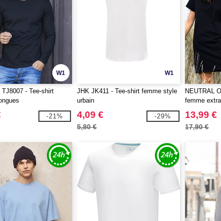
W1
W1
TJ8007 - Tee-shirt
JHK JK411 - Tee-shirt femme style
NEUTRAL O81
ongues
urbain
femme extra
€
4,09 €
13,99 €
-21%
-29%
5,80 €
17,90 €