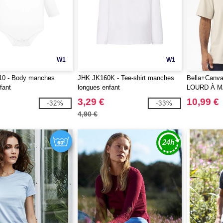
W1
W1
0 - Body manches
JHK JK160K - Tee-shirt manches
Bella+Canv
fant
longues enfant
LOURD À 
UNISEXE
3,29 €
10,99 €
-32%
-33%
4,90 €