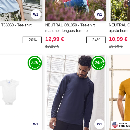
W1
W1
TJ8050 - Tee-shirt
NEUTRAL O81050 - Tee-shirt
NEUTRAL O61
manches longues femme
ajusté hom
12,99 €
10,99 €
-20%
-24%
17,10 €
13,50 €
W1
W1