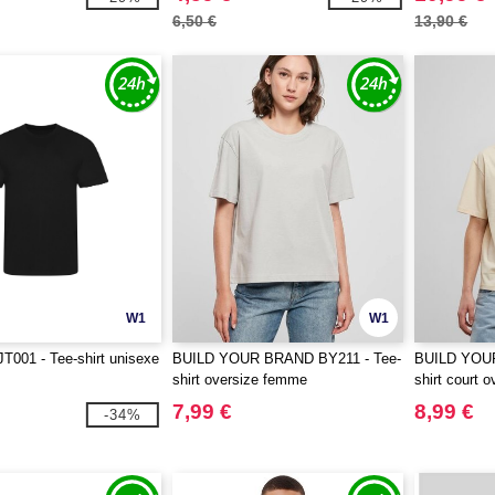
6,50 €
13,90 €
W1
W1
T001 - Tee-shirt unisexe
BUILD YOUR BRAND BY211 - Tee-
BUILD YOUR
shirt oversize femme
shirt court o
7,99 €
8,99 €
-34%