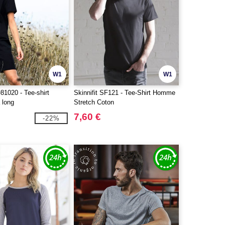
W1
W1
020 - Tee-shirt
Skinnifit SF121 - Tee-Shirt Homme
 long
Stretch Coton
7,60 €
-22%