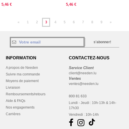
5,46 €
5,46 €
«
1
2
3
4
5
6
7
8
9
»
s'abonner!
INFORMATION
CONTACTEZ-NOUS
A propos de Needen
Service Client
client@needen.lu
Suivre ma commande
Ventes
Moyens de paiement
ventes@needen.lu
Livraison
Remboursements/retours
800 81 633
Aide & FAQs
Lundi - Jeudi : 10h-13h & 14h-
Nos engagements
17h30
Carrières
Vendredi : 10h-14h