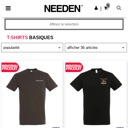
×
Appli Needen
0
Obtenir l'appli
|
Meilleurs prix sur l’app !
Affinez la selection
T-SHIRTS
BASIQUES