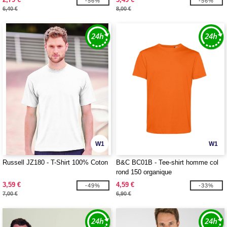
-56%
-56%
6,40 €
8,00 €
W1
W1
Russell JZ180 - T-Shirt 100% Coton
B&C BC01B - Tee-shirt homme col
rond 150 organique
3,59 €
4,59 €
-49%
-33%
7,00 €
6,90 €