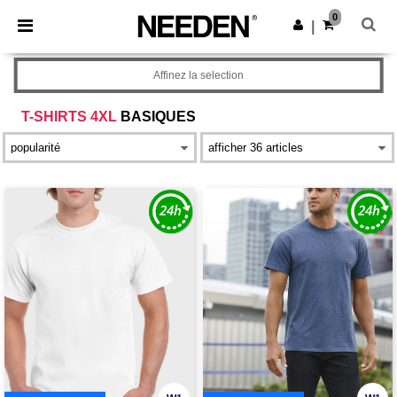
×
Appli Needen
0
Obtenir l'appli
|
Meilleurs prix sur l’app !
Affinez la selection
T-SHIRTS 4XL
BASIQUES