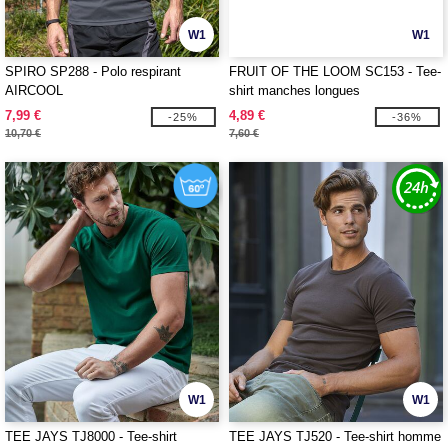
W1
W1
SPIRO SP288 - Polo respirant
FRUIT OF THE LOOM SC153 - Tee-
AIRCOOL
shirt manches longues
7,99 €
4,89 €
-25%
-36%
10,70 €
7,60 €
W1
W1
TEE JAYS TJ8000 - Tee-shirt
TEE JAYS TJ520 - Tee-shirt homme