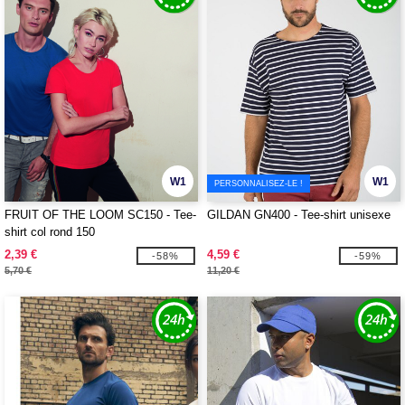
W1
W1
PERSONNALISEZ-LE !
FRUIT OF THE LOOM SC150 - Tee-
GILDAN GN400 - Tee-shirt unisexe
shirt col rond 150
2,39 €
4,59 €
-58%
-59%
5,70 €
11,20 €