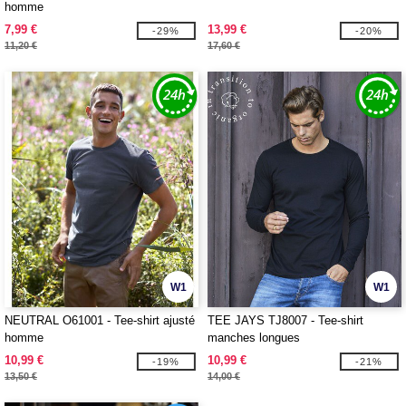
homme
7,99 €
13,99 €
-29%
-20%
11,20 €
17,60 €
W1
W1
NEUTRAL O61001 - Tee-shirt ajusté
TEE JAYS TJ8007 - Tee-shirt
homme
manches longues
10,99 €
10,99 €
-19%
-21%
13,50 €
14,00 €