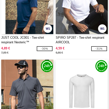
W1
W1
JUST COOL JC001 - Tee-shirt
SPIRO SP287 - Tee-shirt respirant
respirant Neoteric™
AIRCOOL
4,89 €
4,59 €
-30%
-31%
7,00 €
6,66 €