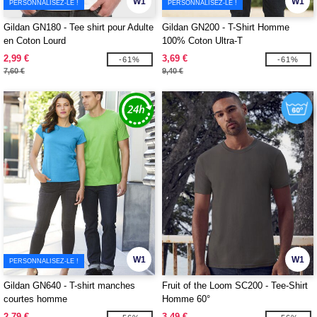
W1
W1
PERSONNALISEZ-LE !
PERSONNALISEZ-LE !
Gildan GN180 - Tee shirt pour Adulte
Gildan GN200 - T-Shirt Homme
en Coton Lourd
100% Coton Ultra-T
2,99 €
3,69 €
-61%
-61%
7,60 €
9,40 €
W1
W1
PERSONNALISEZ-LE !
Gildan GN640 - T-shirt manches
Fruit of the Loom SC200 - Tee-Shirt
courtes homme
Homme 60°
2,79 €
3,49 €