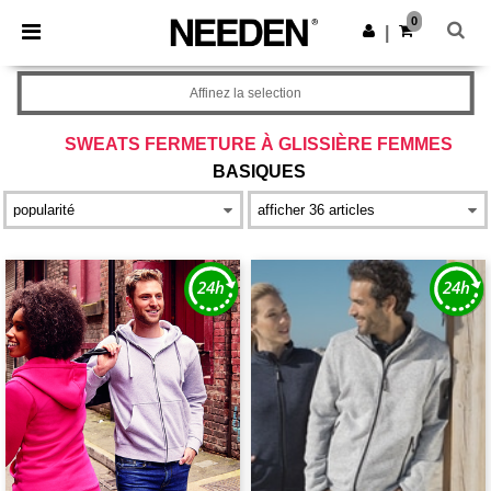
×
Appli Needen
0
Obtenir l'appli
|
Meilleurs prix sur l’app !
Affinez la selection
SWEATS FERMETURE À GLISSIÈRE FEMMES
BASIQUES