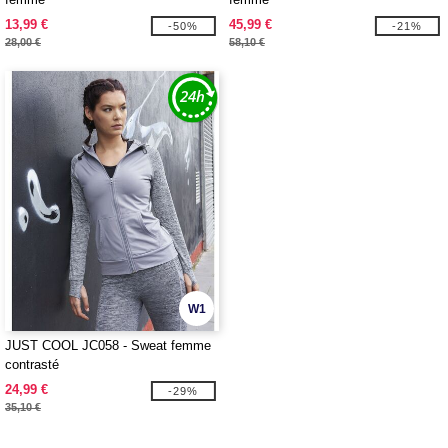
13,99 €
45,99 €
-50%
-21%
28,00 €
58,10 €
W1
JUST COOL JC058 - Sweat femme
contrasté
24,99 €
-29%
35,10 €