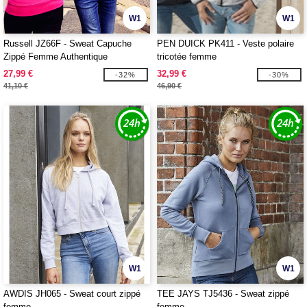
W1
W1
Russell JZ66F - Sweat Capuche
PEN DUICK PK411 - Veste polaire
Zippé Femme Authentique
tricotée femme
27,99 €
32,99 €
-32%
-30%
41,10 €
46,90 €
W1
W1
AWDIS JH065 - Sweat court zippé
TEE JAYS TJ5436 - Sweat zippé
femme
femme