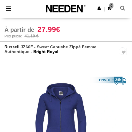
×
Appli Needen
0
Obtenir l'appli
|
Meilleurs prix sur l’app !
27.99€
À partir de
41,10 €
Prix public
Russell
JZ66F - Sweat Capuche Zippé Femme
Authentique
- Bright Royal
Previous
Next