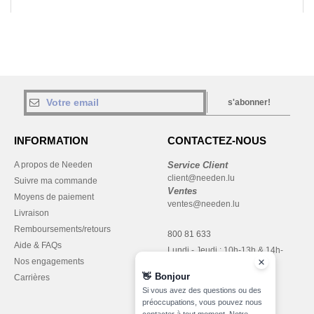
s'abonner!
INFORMATION
CONTACTEZ-NOUS
A propos de Needen
Service Client
client@needen.lu
Suivre ma commande
Ventes
Moyens de paiement
ventes@needen.lu
Livraison
Remboursements/retours
800 81 633
Aide & FAQs
Lundi - Jeudi : 10h-13h & 14h-
Nos engagements
17h30
👋
Bonjour
Carrières
Vendredi : 10h-14h
Si vous avez des questions ou des
préoccupations, vous pouvez nous