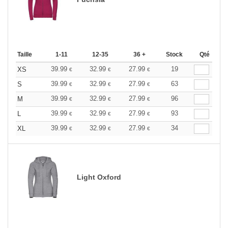
Taille
1-11
12-35
36 +
Stock
Qté
39.99
32.99
27.99
19
XS
€
€
€
39.99
32.99
27.99
63
S
€
€
€
39.99
32.99
27.99
96
M
€
€
€
39.99
32.99
27.99
93
L
€
€
€
39.99
32.99
27.99
34
XL
€
€
€
Light Oxford