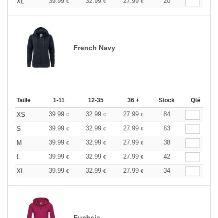
39.99
32.99
27.99
20
XL
€
€
€
French Navy
Taille
1-11
12-35
36 +
Stock
Qté
39.99
32.99
27.99
84
XS
€
€
€
39.99
32.99
27.99
63
S
€
€
€
39.99
32.99
27.99
38
M
€
€
€
39.99
32.99
27.99
42
L
€
€
€
39.99
32.99
27.99
34
XL
€
€
€
Fuchsia