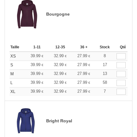
Bourgogne
Taille
1-11
12-35
36 +
Stock
Qté
39.99
32.99
27.99
8
XS
€
€
€
39.99
32.99
27.99
17
S
€
€
€
39.99
32.99
27.99
13
M
€
€
€
39.99
32.99
27.99
58
L
€
€
€
39.99
32.99
27.99
7
XL
€
€
€
Bright Royal