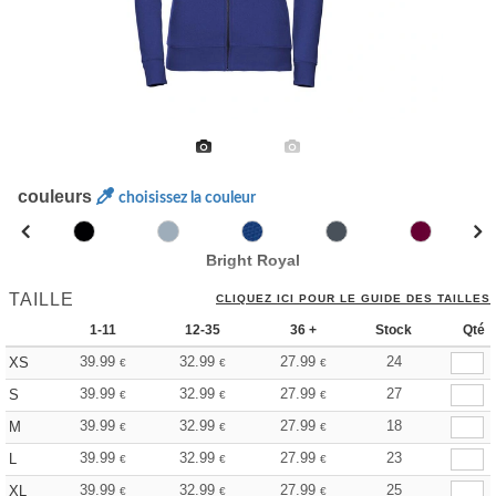
couleurs
choisissez la couleur
Bright Royal
TAILLE
CLIQUEZ ICI POUR LE GUIDE DES TAILLES
1-11
12-35
36 +
Stock
Qté
39.99
32.99
27.99
24
XS
€
€
€
39.99
32.99
27.99
27
S
€
€
€
39.99
32.99
27.99
18
M
€
€
€
39.99
32.99
27.99
23
L
€
€
€
39.99
32.99
27.99
25
XL
€
€
€