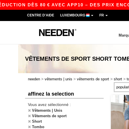
DUCTION DÈS 80 € AVEC APP10 – DES PRIX ENCO
CENTRE D'AIDE
LUXEMBOURG
FR
Marq
VÊTEMENTS DE SPORT SHORT TOM
>
>
>
>
needen
vêtements | unis
vêtements de sport
short
t
affinez la selection
Vous avez sélectionné :
Vêtements | Unis
Vêtements de sport
Short
Tombo