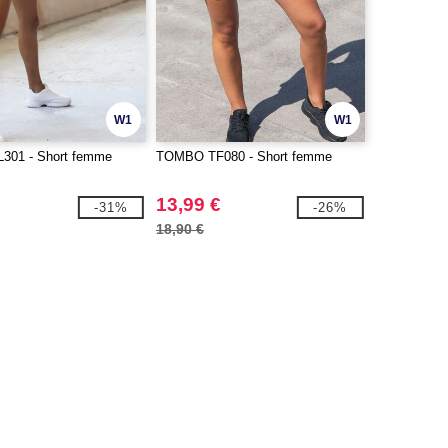
W1
W1
01 - Short femme
TOMBO TF080 - Short femme
13,99 €
-31%
-26%
18,90 €