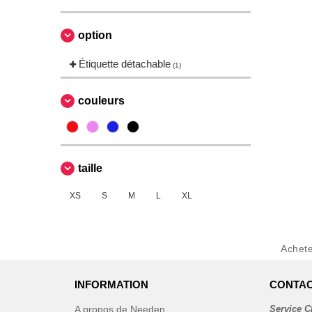
option
Étiquette détachable
(1)
couleurs
taille
XS
S
M
L
XL
Achet
INFORMATION
CONTAC
A propos de Needen
Service C