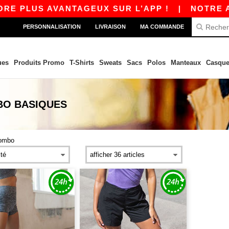
RE PLUS AVANTAGEUX SUR L’APP !
|
NOTRE APP
PERSONNALISATION
LIVRAISON
MA COMMANDE
ues
Produits Promo
T-Shirts
Sweats
Sacs
Polos
Manteaux
Casque
BO
BASIQUES
ombo