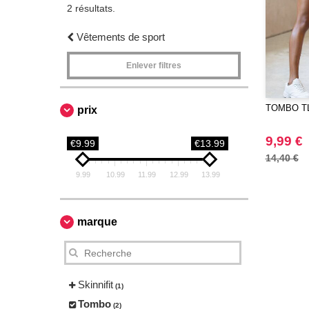
2 résultats.
Vêtements de sport
Enlever filtres
TOMBO TL3
prix
9,99 €
€9.99
€13.99
14,40 €
9.99
10.99
11.99
12.99
13.99
marque
Skinnifit
(1)
Tombo
(2)