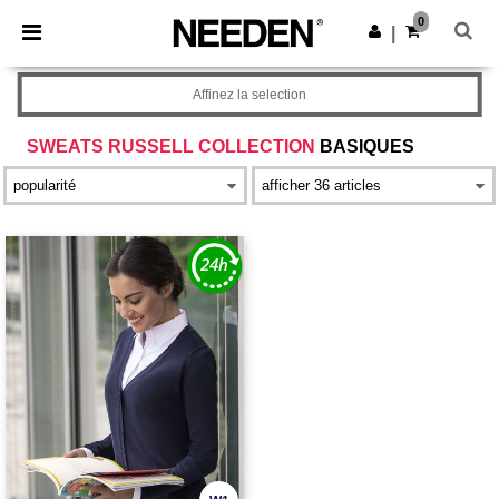
×
Appli Needen
0
Obtenir l'appli
|
Meilleurs prix sur l’app !
Affinez la selection
SWEATS RUSSELL COLLECTION
BASIQUES