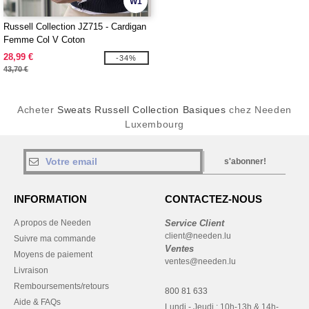
W1
Russell Collection JZ715 - Cardigan
Femme Col V Coton
28,99 €
-34%
43,70 €
Acheter
Sweats Russell Collection Basiques
chez Needen
Luxembourg
s'abonner!
INFORMATION
CONTACTEZ-NOUS
A propos de Needen
Service Client
client@needen.lu
Suivre ma commande
Ventes
Moyens de paiement
ventes@needen.lu
Livraison
Remboursements/retours
800 81 633
Aide & FAQs
Lundi - Jeudi : 10h-13h & 14h-