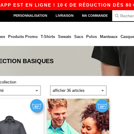
P EST EN LIGNE ! 10 € DE RÉDUCTION DÈS 80 €
PERSONNALISATION
LIVRAISON
MA COMMANDE
ues
Produits Promo
T-Shirts
Sweats
Sacs
Polos
Manteaux
Casque
ECTION
BASIQUES
 collection