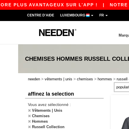
RE PLUS AVANTAGEUX SUR L’APP !
|
NOTRE AP
CENTRE D'AIDE
LUXEMBOURG
FR
Marq
CHEMISES HOMMES RUSSELL COLL
>
>
>
>
needen
vêtements | unis
chemises
hommes
russell
affinez la selection
Vous avez sélectionné :
Vêtements | Unis
Chemises
Hommes
Russell Collection