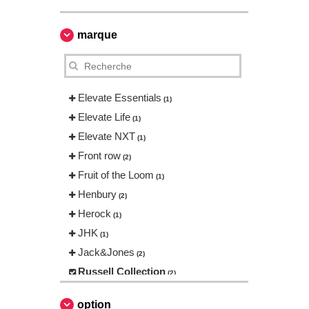
marque
Elevate Essentials
(1)
Elevate Life
(1)
Elevate NXT
(1)
Front row
(2)
Fruit of the Loom
(1)
Henbury
(2)
Herock
(1)
JHK
(1)
Jack&Jones
(2)
Russell Collection
(2)
Tee Jays
(4)
option