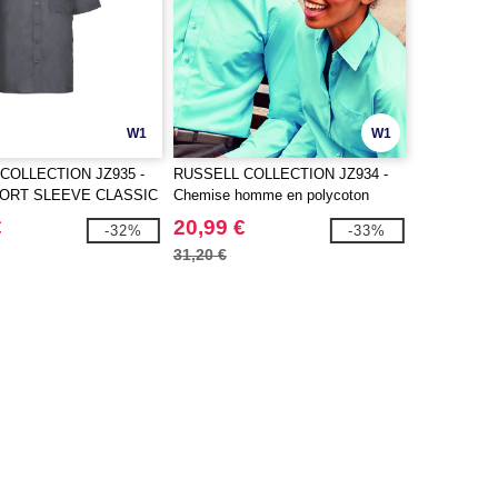
W1
W1
COLLECTION JZ935 -
RUSSELL COLLECTION JZ934 -
ORT SLEEVE CLASSIC
Chemise homme en polycoton
TON POPLIN SHIRT
€
20,99 €
-32%
-33%
31,20 €