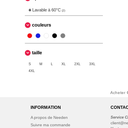
VELILLA
(3)
Lavable à 60°C
(2)
couleurs
taille
S
M
L
XL
2XL
3XL
4XL
Acheter
INFORMATION
CONTAC
A propos de Needen
Service C
client@n
Suivre ma commande