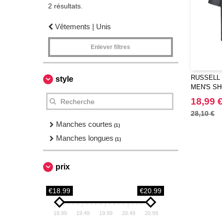
2 résultats.
Vêtements | Unis
Enlever filtres
RUSSELL 
style
MEN'S SH
POLYCOT
18,99 
28,10 €
Manches courtes
(1)
Manches longues
(1)
prix
€18.99
€20.99
18.99
19.49
19.99
20.49
20.99