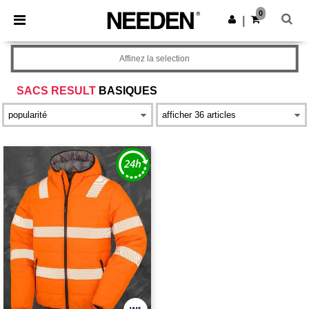
×
Appli Needen
0
Obtenir l'appli
|
Meilleurs prix sur l’app !
Affinez la selection
SACS RESULT
BASIQUES