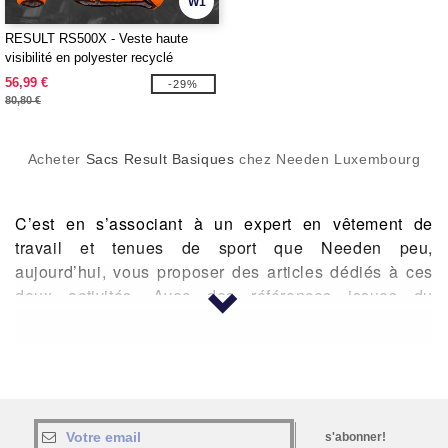
W1
RESULT RS500X - Veste haute
visibilité en polyester recyclé
56,99 €
-29%
80,80 €
Acheter
Sacs Result Basiques
chez Needen Luxembourg
C’est en s’associant à un expert en vêtement de
travail et tenues de sport que Needen peu,
aujourd’hui, vous proposer des articles dédiés à ces
deux activités. Avec des références issues du
catalogue Result, vous allez enfin pouvoir faire votre
sélection de produits selon vos besoins, et ce, aussi
bien en termes d’accessoires ou de vêtements.
DES ÉQUIPEMENTS POUR LE TRAVAIL
s'abonner!