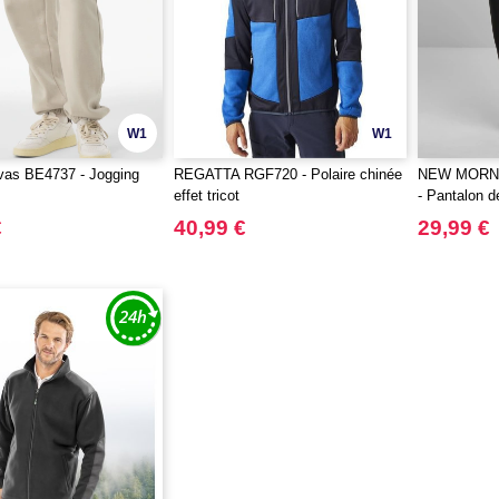
W1
W1
vas BE4737 - Jogging
REGATTA RGF720 - Polaire chinée
NEW MORN
effet tricot
- Pantalon d
€
40,99 €
29,99 €