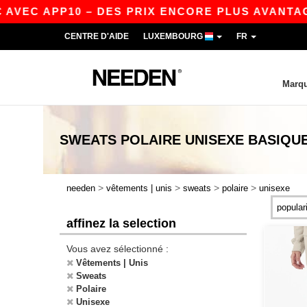
AVEC APP10 – DES PRIX ENCORE PLUS AVANTAGEU
CENTRE D'AIDE
LUXEMBOURG
FR
Marq
SWEATS POLAIRE UNISEXE
BASIQU
>
>
>
>
needen
vêtements | unis
sweats
polaire
unisexe
affinez la selection
Vous avez sélectionné :
Vêtements | Unis
Sweats
Polaire
Unisexe