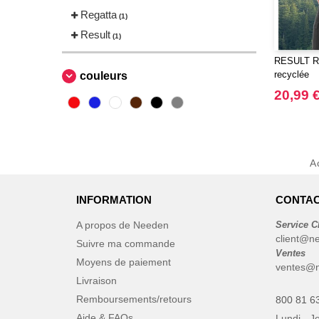
Regatta
(1)
Result
(1)
RESULT RS
recyclée
couleurs
20,99 
A
INFORMATION
CONTAC
A propos de Needen
Service C
client@n
Suivre ma commande
Ventes
Moyens de paiement
ventes@n
Livraison
Remboursements/retours
800 81 6
Aide & FAQs
Lundi - J