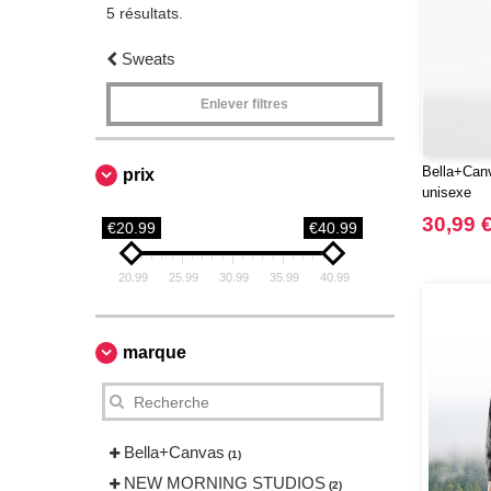
5 résultats.
Sweats
Enlever filtres
Bella+Can
prix
unisexe
30,99 
€20.99
€40.99
20.99
25.99
30.99
35.99
40.99
marque
Bella+Canvas
(1)
NEW MORNING STUDIOS
(2)