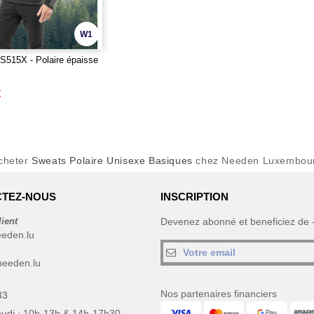
W1
515X - Polaire épaisse
€
cheter
Sweats Polaire Unisexe Basiques
chez Needen Luxembou
TEZ-NOUS
INSCRIPTION
lient
Devenez abonné et beneficiez de
eeden.lu
eeden.lu
Nos partenaires financiers
33
eudi : 10h-13h & 14h-17h30