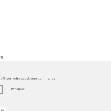
rg
 -3% sur votre prochaine commande!
s'abonner!