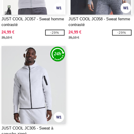
W1
W1
JUST COOL JC057 - Sweat homme
JUST COOL JC058 - Sweat femme
contrasté
contrasté
24,99 €
24,99 €
-29%
-29%
35,10 €
35,10 €
W1
JUST COOL JC305 - Sweat à
capuche zippé