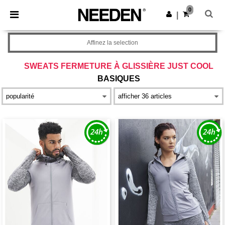
×
Appli Needen
0
Obtenir l'appli
|
Meilleurs prix sur l’app !
Affinez la selection
SWEATS FERMETURE À GLISSIÈRE JUST COOL
BASIQUES