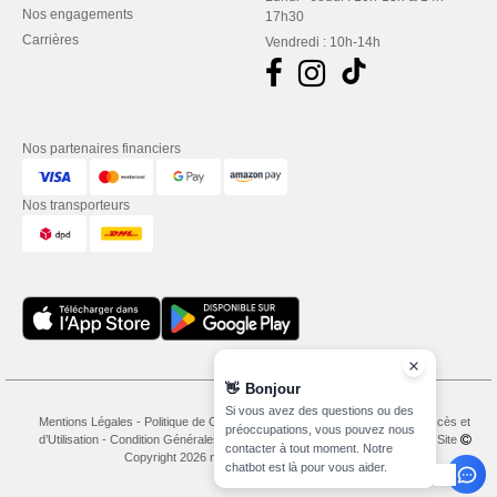
Nos engagements
17h30
Carrières
Vendredi : 10h-14h
Nos partenaires financiers
Nos transporteurs
👋
Bonjour
Si vous avez des questions ou des
Mentions Légales
-
Politique de Confidentialité
-
Conditions Générales d’Accès et
préoccupations, vous pouvez nous
d’Utilisation
-
Condition Générales d'Achat
-
Politique de Cookies
-
Plan du Site
contacter à tout moment. Notre
Copyright 2026 needen.lu - Tous droits réservés
chatbot est là pour vous aider.