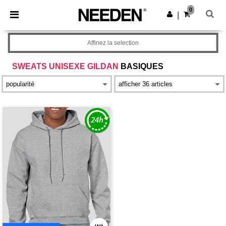
×
Appli Needen
0
Obtenir l'appli
|
Meilleurs prix sur l’app !
Affinez la selection
SWEATS UNISEXE GILDAN
BASIQUES