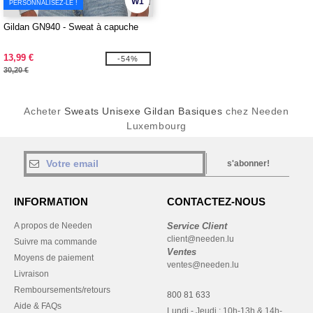
W1
PERSONNALISEZ-LE !
Gildan GN940 - Sweat à capuche
13,99 €
-54%
30,20 €
Acheter
Sweats Unisexe Gildan Basiques
chez Needen
Luxembourg
s'abonner!
INFORMATION
CONTACTEZ-NOUS
A propos de Needen
Service Client
client@needen.lu
Suivre ma commande
Ventes
Moyens de paiement
ventes@needen.lu
Livraison
Remboursements/retours
800 81 633
Aide & FAQs
Lundi - Jeudi : 10h-13h & 14h-