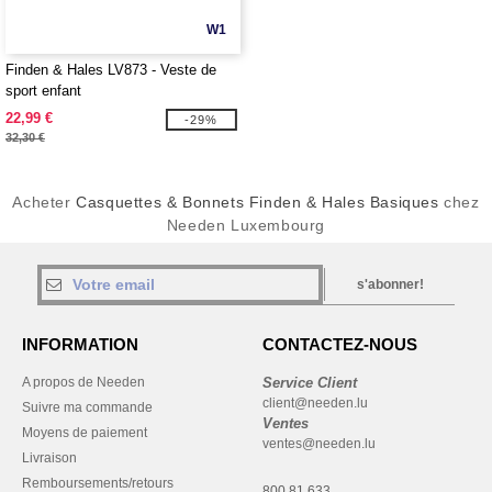
W1
Finden & Hales LV873 - Veste de
sport enfant
22,99 €
-29%
32,30 €
Acheter
Casquettes & Bonnets Finden & Hales Basiques
chez
Needen Luxembourg
s'abonner!
INFORMATION
CONTACTEZ-NOUS
A propos de Needen
Service Client
client@needen.lu
Suivre ma commande
Ventes
Moyens de paiement
ventes@needen.lu
Livraison
Remboursements/retours
800 81 633