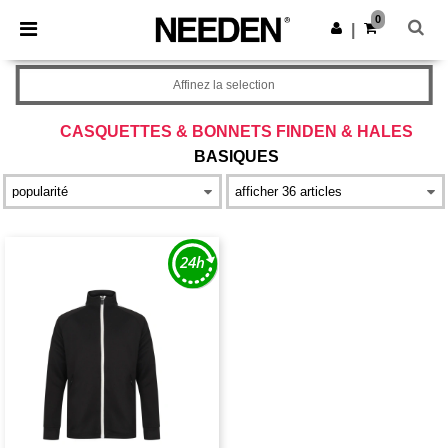
×
Appli Needen
0
Obtenir l'appli
|
Meilleurs prix sur l’app !
Affinez la selection
CASQUETTES & BONNETS FINDEN & HALES
BASIQUES