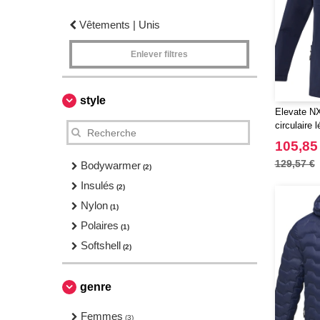
Vêtements | Unis
Enlever filtres
style
Elevate NX
circulaire 
GRS
105,85
129,57 €
Bodywarmer
(2)
Insulés
(2)
Nylon
(1)
Polaires
(1)
Softshell
(2)
genre
Femmes
(3)