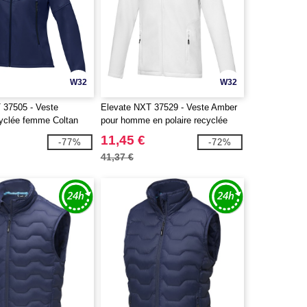
W32
W32
 37505 - Veste
Elevate NXT 37529 - Veste Amber
cyclée femme Coltan
pour homme en polaire recyclée
GRS entièrement zippée
11,45 €
-77%
-72%
41,37 €