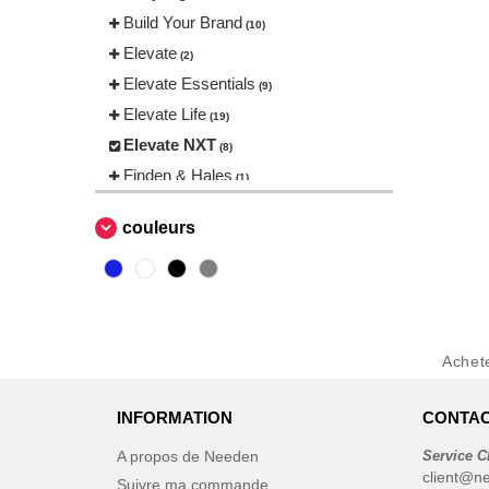
Build Your Brand
(10)
Elevate
(2)
Elevate Essentials
(9)
Elevate Life
(19)
Elevate NXT
(8)
Finden & Hales
(1)
Herock
(1)
couleurs
JHK
(4)
Karlowsky
(2)
Korntex
(1)
Label Serie
(1)
NEW MORNING STUDIOS
Achet
(5)
Pen Duick
(21)
INFORMATION
CONTAC
Promodoro
(3)
Regatta
(28)
A propos de Needen
Service C
client@n
Result
Suivre ma commande
(34)