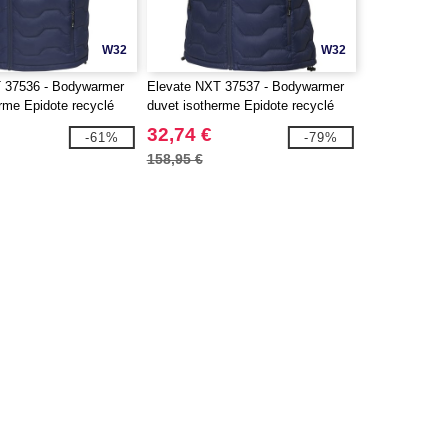
W32
W32
 37536 - Bodywarmer
Elevate NXT 37537 - Bodywarmer
rme Epidote recyclé
duvet isotherme Epidote recyclé
S pour homme
certifié GRS pour femme
32,74 €
-61%
-79%
158,95 €