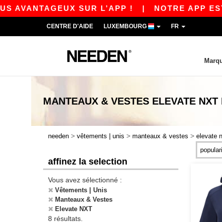
 AVANTAGEUX SUR L’APP !
|
NOTRE APP EST EN
CENTRE D'AIDE
LUXEMBOURG
FR
Marq
MANTEAUX & VESTES ELEVATE NXT
>
>
>
needen
vêtements | unis
manteaux & vestes
elevate 
affinez la selection
Vous avez sélectionné :
Vêtements | Unis
Manteaux & Vestes
Elevate NXT
8 résultats.