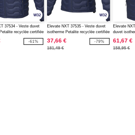
W32
W32
T 37534 - Veste duvet
Elevate NXT 37535 - Veste duvet
Elevate NXT
etalite recyclée certifiée
isotherme Petalite recyclée certifiée
duvet isothe
 homme
GRS pour femme
certifié GR
€
37,66 €
61,67 €
-61%
-79%
181,49 €
158,95 €