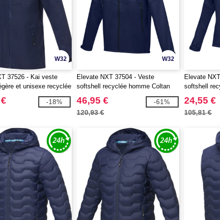
W32
W32
T 37526 - Kai veste
Elevate NXT 37504 - Veste
Elevate NXT
légère et unisexe recyclée
softshell recyclée homme Coltan
softshell re
 €
46,95 €
24,55 €
-18%
-61%
120,93 €
105,81 €