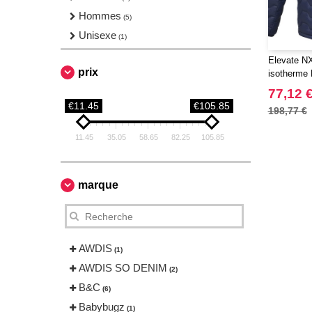
Hommes
(5)
Unisexe
(1)
Elevate NX
prix
isotherme P
GRS pour
77,12 
€11.45
€105.85
198,77 €
11.45
35.05
58.65
82.25
105.85
marque
AWDIS
(1)
AWDIS SO DENIM
(2)
B&C
(6)
Babybugz
(1)