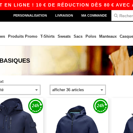
 LIGNE ! 10 € DE RÉDUCTION DÈS 80 € AVEC AP
PERSONNALISATION
LIVRAISON
MA COMMANDE
ues
Produits Promo
T-Shirts
Sweats
Sacs
Polos
Manteaux
Casque
BASIQUES
nxt