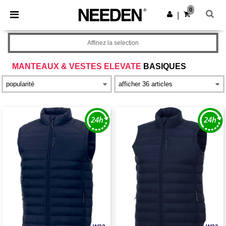
×
Appli Needen
0
Obtenir l'appli
|
Meilleurs prix sur l’app !
Affinez la selection
MANTEAUX & VESTES ELEVATE
BASIQUES