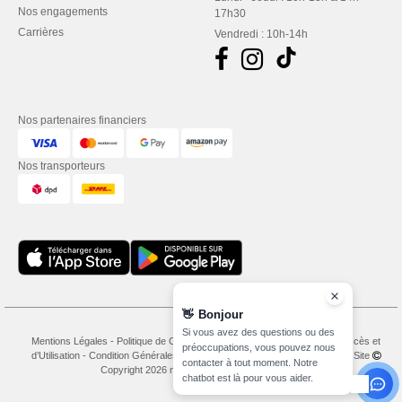
Nos engagements
17h30
Carrières
Vendredi : 10h-14h
Nos partenaires financiers
Nos transporteurs
👋
Bonjour
Si vous avez des questions ou des
Mentions Légales
-
Politique de Confidentialité
-
Conditions Générales d’Accès et
préoccupations, vous pouvez nous
d’Utilisation
-
Condition Générales d'Achat
-
Politique de Cookies
-
Plan du Site
contacter à tout moment. Notre
Copyright 2026 needen.lu - Tous droits réservés
chatbot est là pour vous aider.