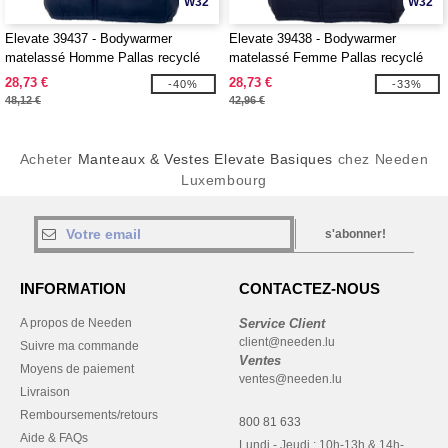
W32
W32
Elevate 39437 - Bodywarmer
Elevate 39438 - Bodywarmer
matelassé Homme Pallas recyclé
matelassé Femme Pallas recyclé
28,73 €
28,73 €
-40%
-33%
48,12 €
42,96 €
Acheter
Manteaux & Vestes Elevate Basiques
chez Needen
Luxembourg
s'abonner!
INFORMATION
CONTACTEZ-NOUS
A propos de Needen
Service Client
client@needen.lu
Suivre ma commande
Ventes
Moyens de paiement
ventes@needen.lu
Livraison
Remboursements/retours
800 81 633
Aide & FAQs
Lundi - Jeudi : 10h-13h & 14h-