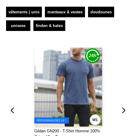
vêtements | unis
manteaux & vestes
doudounes
unisexe
finden & hales
W1
PERSONNALISEZ-LE !
Gildan GN200 - T-Shirt Homme 100%