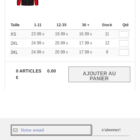
Taille
1-11
12-35
36 +
Stock
Qté
23.99
19.99
16.99
11
XS
€
€
€
24.99
20.99
17.99
12
2XL
€
€
€
24.99
20.99
17.99
9
3XL
€
€
€
0
ARTICLES
0.00
€
s'abonner!