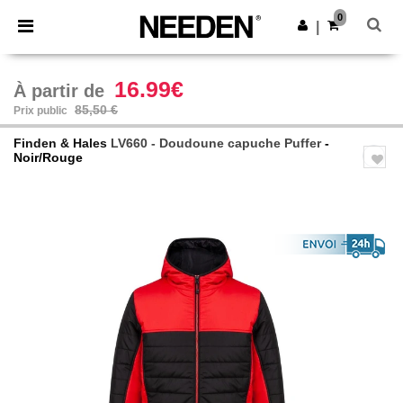
×
Appli Needen
0
Obtenir l'appli
|
Meilleurs prix sur l’app !
16.99€
À partir de
85,50 €
Prix public
Finden & Hales
LV660 - Doudoune capuche Puffer
-
Noir/Rouge
Previous
Next