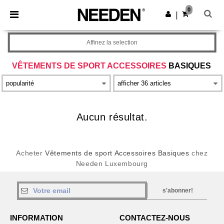
×
Appli Needen
0
Obtenir l'appli
|
Meilleurs prix sur l’app !
Affinez la selection
VÊTEMENTS DE SPORT ACCESSOIRES
BASIQUES
Aucun résultat.
Acheter
Vêtements de sport Accessoires Basiques
chez
Needen Luxembourg
s'abonner!
INFORMATION
CONTACTEZ-NOUS