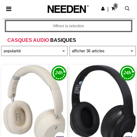
×
Appli Needen
0
Obtenir l'appli
|
Meilleurs prix sur l’app !
Affinez la selection
CASQUES AUDIO
BASIQUES