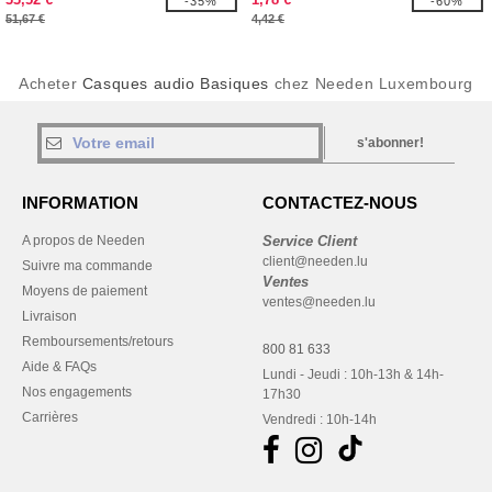
-35%
-60%
51,67 €
4,42 €
Acheter
Casques audio Basiques
chez Needen Luxembourg
s'abonner!
INFORMATION
CONTACTEZ-NOUS
A propos de Needen
Service Client
client@needen.lu
Suivre ma commande
Ventes
Moyens de paiement
ventes@needen.lu
Livraison
Remboursements/retours
800 81 633
Aide & FAQs
Lundi - Jeudi : 10h-13h & 14h-
Nos engagements
17h30
Carrières
Vendredi : 10h-14h