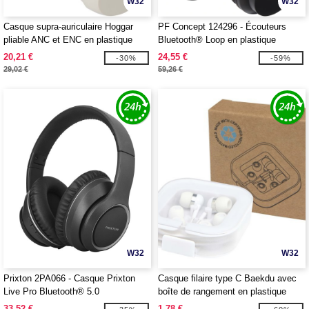
W32
W32
Casque supra-auriculaire Hoggar
PF Concept 124296 - Écouteurs
pliable ANC et ENC en plastique
Bluetooth® Loop en plastique
recyclé - EgotierPro 124473
recyclé
20,21 €
24,55 €
-30%
-59%
29,02 €
59,26 €
W32
W32
Prixton 2PA066 - Casque Prixton
Casque filaire type C Baekdu avec
Live Pro Bluetooth® 5.0
boîte de rangement en plastique
recyclé - EgotierPro 124438
33,52 €
1,78 €