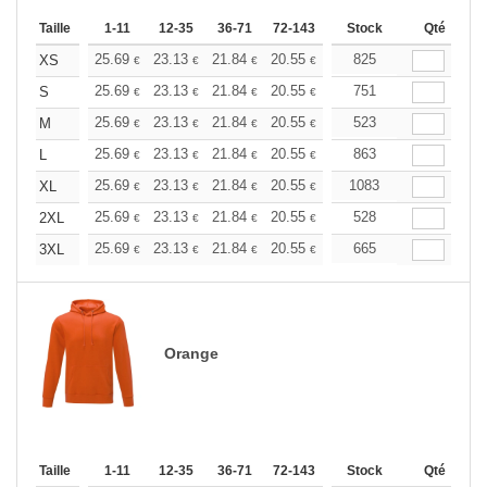
Taille
1-11
12-35
36-71
72-143
144-287
Stock
288 +
Qté
Plus
+
25.69
23.13
21.84
20.55
19.27
825
17.98
XS
€
€
€
€
€
€
+
25.69
23.13
21.84
20.55
19.27
751
17.98
S
€
€
€
€
€
€
+
25.69
23.13
21.84
20.55
19.27
523
17.98
M
€
€
€
€
€
€
+
25.69
23.13
21.84
20.55
19.27
863
17.98
L
€
€
€
€
€
€
+
25.69
23.13
21.84
20.55
19.27
1083
17.98
XL
€
€
€
€
€
€
+
25.69
23.13
21.84
20.55
19.27
528
17.98
2XL
€
€
€
€
€
€
+
25.69
23.13
21.84
20.55
19.27
665
17.98
3XL
€
€
€
€
€
€
Orange
Taille
1-11
12-35
36-71
72-143
144-287
Stock
288 +
Qté
Plus