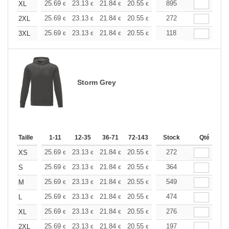
+
25.69
23.13
21.84
20.55
19.27
895
17.98
XL
€
€
€
€
€
€
+
25.69
23.13
21.84
20.55
19.27
272
17.98
2XL
€
€
€
€
€
€
+
25.69
23.13
21.84
20.55
19.27
118
17.98
3XL
€
€
€
€
€
€
Storm Grey
Taille
1-11
12-35
36-71
72-143
144-287
Stock
288 +
Qté
Plus
+
25.69
23.13
21.84
20.55
19.27
272
17.98
XS
€
€
€
€
€
€
+
25.69
23.13
21.84
20.55
19.27
364
17.98
S
€
€
€
€
€
€
+
25.69
23.13
21.84
20.55
19.27
549
17.98
M
€
€
€
€
€
€
+
25.69
23.13
21.84
20.55
19.27
474
17.98
L
€
€
€
€
€
€
+
25.69
23.13
21.84
20.55
19.27
276
17.98
XL
€
€
€
€
€
€
+
25.69
23.13
21.84
20.55
19.27
197
17.98
2XL
€
€
€
€
€
€