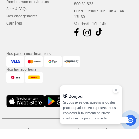
Remboursements/retours
800 81 633
Aide & FAQs
Lundi - Jeudi : 10h-13h & 14h-
Nos engagements
17h30
Carrières
Vendredi : 10h-14h
Nos partenaires financiers
Nos transporteurs
👋
Bonjour
Si vous avez des questions ou des
préoccupations, vous pouvez nous
contacter à tout moment. Notre
chatbot est là pour vous aider.
Mentions Légales
-
Politique de Confidentialité
-
Conditions Générales d’Accès et
d’Utilisation
-
Condition Générales d'Achat
-
Politique de Cookies
-
Plan du Site