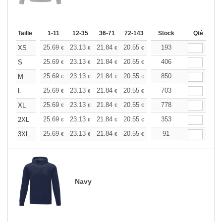
Taille
1-11
12-35
36-71
72-143
144-287
Stock
288 +
Qté
Plus
+
25.69
23.13
21.84
20.55
19.27
193
17.98
XS
€
€
€
€
€
€
+
25.69
23.13
21.84
20.55
19.27
406
17.98
S
€
€
€
€
€
€
+
25.69
23.13
21.84
20.55
19.27
850
17.98
M
€
€
€
€
€
€
+
25.69
23.13
21.84
20.55
19.27
703
17.98
L
€
€
€
€
€
€
+
25.69
23.13
21.84
20.55
19.27
778
17.98
XL
€
€
€
€
€
€
+
25.69
23.13
21.84
20.55
19.27
353
17.98
2XL
€
€
€
€
€
€
+
25.69
23.13
21.84
20.55
19.27
91
17.98
3XL
€
€
€
€
€
€
Navy