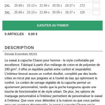
+
25.69
23.13
21.84
20.55
19.27
17.98
272
2XL
€
€
€
€
€
€
+
25.69
23.13
21.84
20.55
19.27
17.98
118
3XL
€
€
€
€
€
€
0
ARTICLES
0.00
€
DESCRIPTION
Elevate Essentials 38233
Le sweat à capuche Charon pour homme - le style confortable par
excellence. Fabriqué à partir d'un mélange de coton et de polyester de
240 g/m², il offre un équilibre parfait entre confort et respirabilité.
L'intérieur brossé assure un confort douillet, complété par des bords-
côtes en tricot plat aux poignets et à l'ourlet du bas qui optimisent le
confort. Le cordon de serrage réglable de la capuche permet un
ajustement personnalisé, tandis que la poche kangourou ajoute une
touche de fonctionnalité et de style urbain. De plus, les options de
marquage personnalisé à l'intérieur permettent de personnaliser le sweat
à l'intérieur. Que vous vous détendiez à la maison ou que vous partiez
pour une aventure décontractée, le sweat à capuche Charon est le