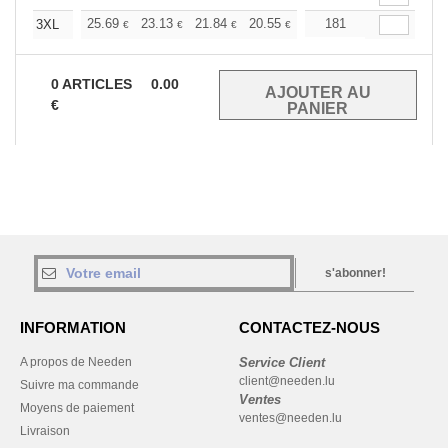
+
25.69
23.13
21.84
20.55
19.27
181
17.98
3XL
€
€
€
€
€
€
0
ARTICLES
0.00
€
s'abonner!
INFORMATION
CONTACTEZ-NOUS
A propos de Needen
Service Client
client@needen.lu
Suivre ma commande
Ventes
Moyens de paiement
ventes@needen.lu
Livraison