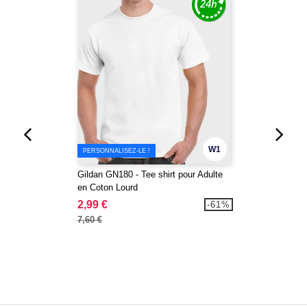
W1
PERSONNALISEZ-LE !
Gildan GN180 - Tee shirt pour Adulte
en Coton Lourd
2,99 €
-61%
7,60 €