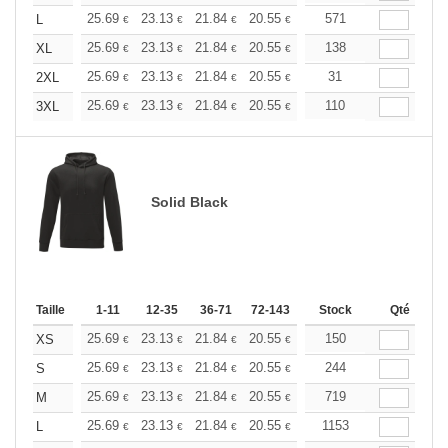
+
25.69
23.13
21.84
20.55
19.27
571
17.98
L
€
€
€
€
€
€
+
25.69
23.13
21.84
20.55
19.27
138
17.98
XL
€
€
€
€
€
€
+
25.69
23.13
21.84
20.55
19.27
31
17.98
2XL
€
€
€
€
€
€
+
25.69
23.13
21.84
20.55
19.27
110
17.98
3XL
€
€
€
€
€
€
Solid Black
Taille
1-11
12-35
36-71
72-143
144-287
Stock
288 +
Qté
Plus
+
25.69
23.13
21.84
20.55
19.27
150
17.98
XS
€
€
€
€
€
€
+
25.69
23.13
21.84
20.55
19.27
244
17.98
S
€
€
€
€
€
€
+
25.69
23.13
21.84
20.55
19.27
719
17.98
M
€
€
€
€
€
€
+
25.69
23.13
21.84
20.55
19.27
1153
17.98
L
€
€
€
€
€
€