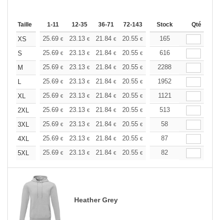
Taille
1-11
12-35
36-71
72-143
144-287
Stock
288 +
Qté
Plus
+
25.69
23.13
21.84
20.55
19.27
165
17.98
XS
€
€
€
€
€
€
+
25.69
23.13
21.84
20.55
19.27
616
17.98
S
€
€
€
€
€
€
+
25.69
23.13
21.84
20.55
19.27
2288
17.98
M
€
€
€
€
€
€
+
25.69
23.13
21.84
20.55
19.27
1952
17.98
L
€
€
€
€
€
€
+
25.69
23.13
21.84
20.55
19.27
1121
17.98
XL
€
€
€
€
€
€
+
25.69
23.13
21.84
20.55
19.27
513
17.98
2XL
€
€
€
€
€
€
+
25.69
23.13
21.84
20.55
19.27
58
17.98
3XL
€
€
€
€
€
€
+
25.69
23.13
21.84
20.55
19.27
87
17.98
4XL
€
€
€
€
€
€
+
25.69
23.13
21.84
20.55
19.27
82
17.98
5XL
€
€
€
€
€
€
Heather Grey