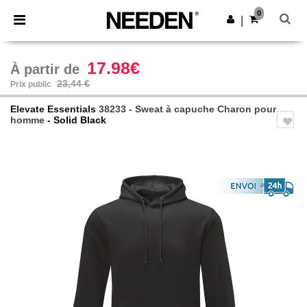
×
Appli Needen
0
Obtenir l'appli
|
Meilleurs prix sur l’app !
17.98€
À partir de
23,44 €
Prix public
Elevate Essentials
38233 - Sweat à capuche Charon pour
homme
- Solid Black
Previous
Next