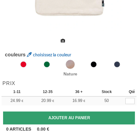
couleurs
choisissez la couleur
Nature
PRIX
1-11
12-35
36 +
Stock
Qté
24.99
20.99
16.99
50
€
€
€
0
ARTICLES
0.00
€