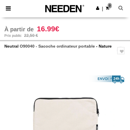
×
Appli Needen
0
Obtenir l'appli
|
Meilleurs prix sur l’app !
16.99€
À partir de
22,50 €
Prix public
Neutral
O90040 - Sacoche ordinateur portable
- Nature
Previous
Next