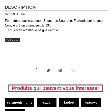
DESCRIPTION
Neutral O90040
Fermeture double curseur. Étiquettes Neutral et Fairtrade sur le côté.
Convient à un ordinateur de 13".
100% coton organique peigné certifié.
Biologique
Produits qui peuvent vous interesser
vêtements | unis
sacs
laptop
unisexe