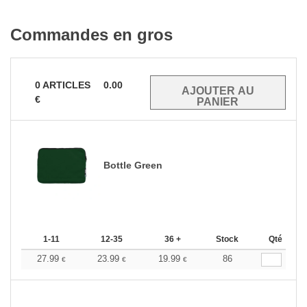
Commandes en gros
0
ARTICLES
0.00
€
Bottle Green
1-11
12-35
36 +
Stock
Qté
27.99
23.99
19.99
86
€
€
€