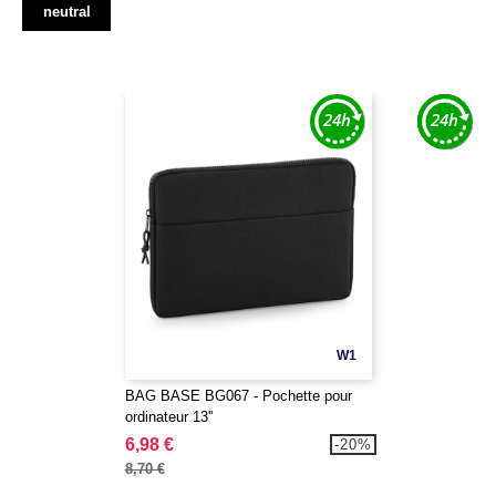
neutral
W1
BAG BASE BG067 - Pochette pour
ordinateur 13''
6,98 €
-20%
8,70 €