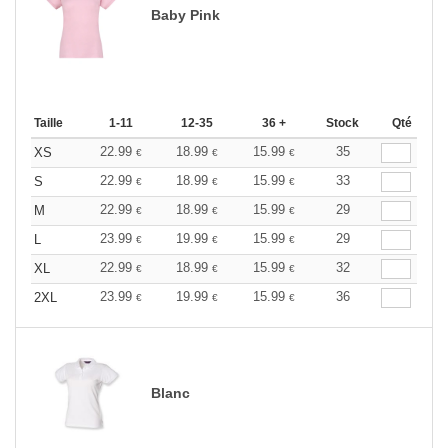
Baby Pink
Taille
1-11
12-35
36 +
Stock
Qté
22.99
18.99
15.99
35
XS
€
€
€
22.99
18.99
15.99
33
S
€
€
€
22.99
18.99
15.99
29
M
€
€
€
23.99
19.99
15.99
29
L
€
€
€
22.99
18.99
15.99
32
XL
€
€
€
23.99
19.99
15.99
36
2XL
€
€
€
Blanc