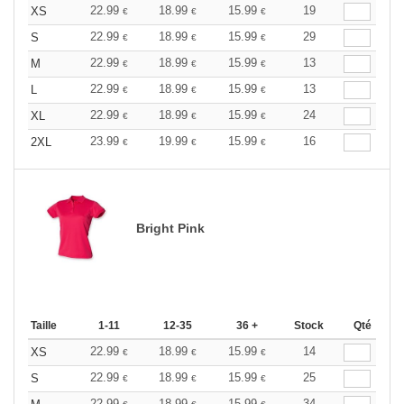
22.99
18.99
15.99
19
XS
€
€
€
22.99
18.99
15.99
29
S
€
€
€
22.99
18.99
15.99
13
M
€
€
€
22.99
18.99
15.99
13
L
€
€
€
22.99
18.99
15.99
24
XL
€
€
€
23.99
19.99
15.99
16
2XL
€
€
€
Bright Pink
Taille
1-11
12-35
36 +
Stock
Qté
22.99
18.99
15.99
14
XS
€
€
€
22.99
18.99
15.99
25
S
€
€
€
22.99
18.99
15.99
34