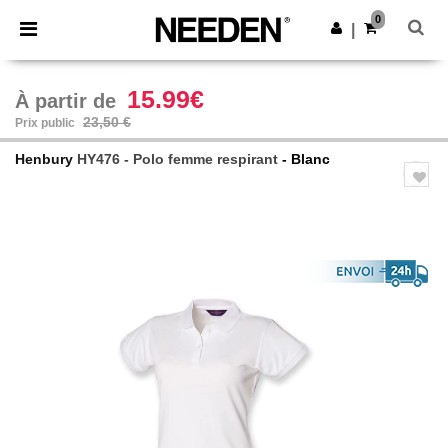
×
Appli Needen
0
Obtenir l'appli
|
Meilleurs prix sur l’app !
15.99€
À partir de
23,50 €
Prix public
Henbury
HY476 - Polo femme respirant
- Blanc
Previous
Next