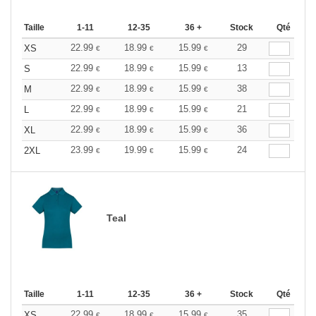
Taille
1-11
12-35
36 +
Stock
Qté
22.99
18.99
15.99
29
XS
€
€
€
22.99
18.99
15.99
13
S
€
€
€
22.99
18.99
15.99
38
M
€
€
€
22.99
18.99
15.99
21
L
€
€
€
22.99
18.99
15.99
36
XL
€
€
€
23.99
19.99
15.99
24
2XL
€
€
€
Teal
Taille
1-11
12-35
36 +
Stock
Qté
22.99
18.99
15.99
35
XS
€
€
€