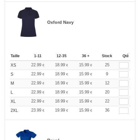
Oxford Navy
Taille
1-11
12-35
36 +
Stock
Qté
22.99
18.99
15.99
25
XS
€
€
€
22.99
18.99
15.99
9
S
€
€
€
22.99
18.99
15.99
12
M
€
€
€
22.99
18.99
15.99
20
L
€
€
€
22.99
18.99
15.99
22
XL
€
€
€
23.99
19.99
15.99
36
2XL
€
€
€