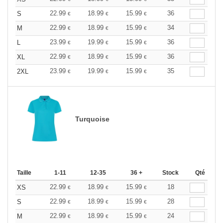
22.99
18.99
15.99
36
S
€
€
€
22.99
18.99
15.99
34
M
€
€
€
23.99
19.99
15.99
36
L
€
€
€
22.99
18.99
15.99
36
XL
€
€
€
23.99
19.99
15.99
35
2XL
€
€
€
Turquoise
Taille
1-11
12-35
36 +
Stock
Qté
22.99
18.99
15.99
18
XS
€
€
€
22.99
18.99
15.99
28
S
€
€
€
22.99
18.99
15.99
24
M
€
€
€