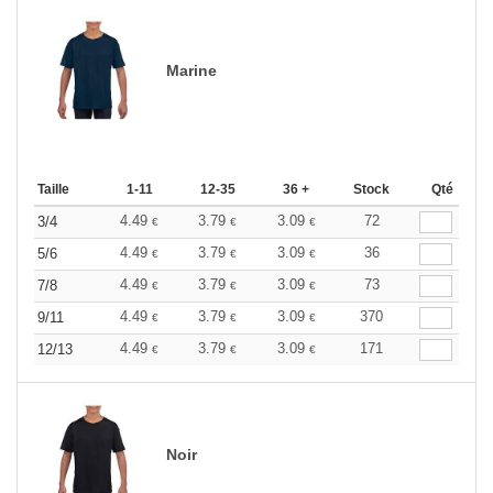
Marine
Taille
1-11
12-35
36 +
Stock
Qté
4.49
3.79
3.09
72
3/4
€
€
€
4.49
3.79
3.09
36
5/6
€
€
€
4.49
3.79
3.09
73
7/8
€
€
€
4.49
3.79
3.09
370
9/11
€
€
€
4.49
3.79
3.09
171
12/13
€
€
€
Noir