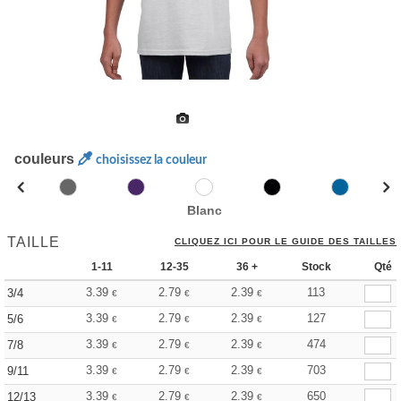
couleurs
choisissez la couleur
Blanc
TAILLE
CLIQUEZ ICI POUR LE GUIDE DES TAILLES
1-11
12-35
36 +
Stock
Qté
3.39
2.79
2.39
113
3/4
€
€
€
3.39
2.79
2.39
127
5/6
€
€
€
3.39
2.79
2.39
474
7/8
€
€
€
3.39
2.79
2.39
703
9/11
€
€
€
3.39
2.79
2.39
650
12/13
€
€
€