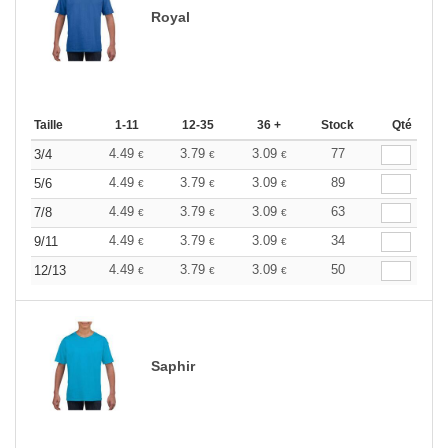
Royal
Taille
1-11
12-35
36 +
Stock
Qté
4.49
3.79
3.09
77
3/4
€
€
€
4.49
3.79
3.09
89
5/6
€
€
€
4.49
3.79
3.09
63
7/8
€
€
€
4.49
3.79
3.09
34
9/11
€
€
€
4.49
3.79
3.09
50
12/13
€
€
€
Saphir