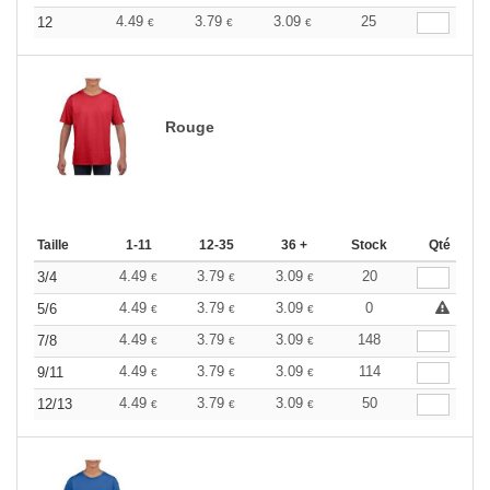
4.49
3.79
3.09
25
12
€
€
€
Rouge
Taille
1-11
12-35
36 +
Stock
Qté
4.49
3.79
3.09
20
3/4
€
€
€
4.49
3.79
3.09
0
5/6
€
€
€
4.49
3.79
3.09
148
7/8
€
€
€
4.49
3.79
3.09
114
9/11
€
€
€
4.49
3.79
3.09
50
12/13
€
€
€