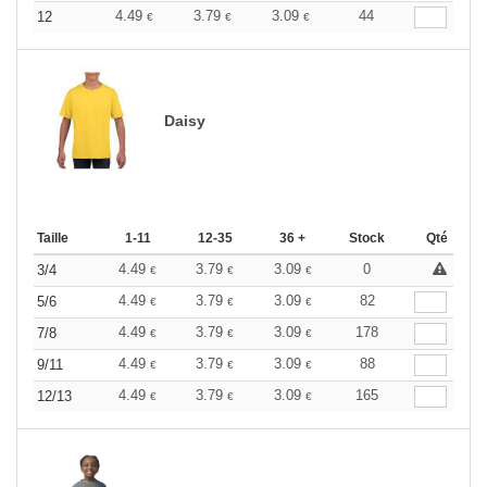
4.49
3.79
3.09
44
12
€
€
€
Daisy
Taille
1-11
12-35
36 +
Stock
Qté
4.49
3.79
3.09
0
3/4
€
€
€
4.49
3.79
3.09
82
5/6
€
€
€
4.49
3.79
3.09
178
7/8
€
€
€
4.49
3.79
3.09
88
9/11
€
€
€
4.49
3.79
3.09
165
12/13
€
€
€