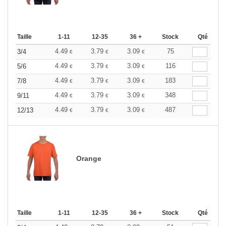
Taille
1-11
12-35
36 +
Stock
Qté
4.49
3.79
3.09
75
3/4
€
€
€
4.49
3.79
3.09
116
5/6
€
€
€
4.49
3.79
3.09
183
7/8
€
€
€
4.49
3.79
3.09
348
9/11
€
€
€
4.49
3.79
3.09
487
12/13
€
€
€
Orange
Taille
1-11
12-35
36 +
Stock
Qté