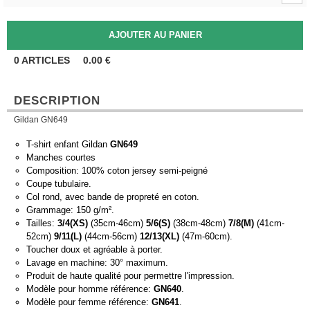
0
ARTICLES
0.00
€
DESCRIPTION
Gildan GN649
T-shirt enfant Gildan
GN649
Manches courtes
Composition: 100% coton jersey semi-peigné
Coupe tubulaire.
Col rond, avec bande de propreté en coton.
Grammage: 150 g/m².
Tailles:
3/4(XS)
(35cm-46cm)
5/6(S)
(38cm-48cm)
7/8(M)
(41cm-
52cm)
9/11(L)
(44cm-56cm)
12/13(XL)
(47m-60cm).
Toucher doux et agréable à porter.
Lavage en machine: 30° maximum.
Produit de haute qualité pour permettre l'impression.
Modèle pour homme référence:
GN640
.
Modèle pour femme référence:
GN641
.