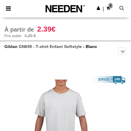
×
Appli Needen
0
Obtenir l'appli
|
Meilleurs prix sur l’app !
2.39€
À partir de
4,20 €
Prix public
Gildan
GN649 - T-shirt Enfant Softstyle
- Blanc
Previous
Next