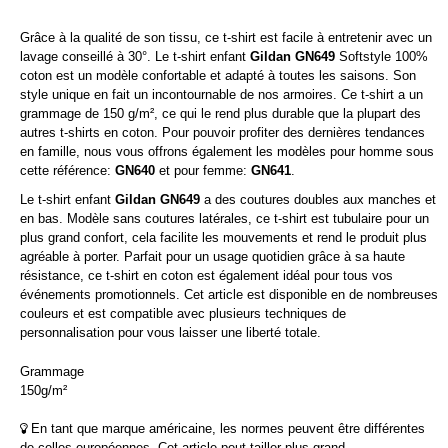
Grâce à la qualité de son tissu, ce t-shirt est facile à entretenir avec un
lavage conseillé à 30°. Le t-shirt enfant
Gildan
GN649
Softstyle 100%
coton est un modèle confortable et adapté à toutes les saisons. Son
style unique en fait un incontournable de nos armoires. Ce t-shirt a un
grammage de 150 g/m², ce qui le rend plus durable que la plupart des
autres t-shirts en coton. Pour pouvoir profiter des dernières tendances
en famille, nous vous offrons également les modèles pour homme sous
cette référence:
GN640
et pour femme:
GN641
.
Le t-shirt enfant
Gildan GN649
a des coutures doubles aux manches et
en bas. Modèle sans coutures latérales, ce t-shirt est tubulaire pour un
plus grand confort, cela facilite les mouvements et rend le produit plus
agréable à porter. Parfait pour un usage quotidien grâce à sa haute
résistance, ce t-shirt en coton est également idéal pour tous vos
événements promotionnels. Cet article est disponible en de nombreuses
couleurs et est compatible avec plusieurs techniques de
personnalisation pour vous laisser une liberté totale.
Grammage
150g/m²
En tant que marque américaine, les normes peuvent être différentes
de celles européennes. Cet article peut tailler plus grand.