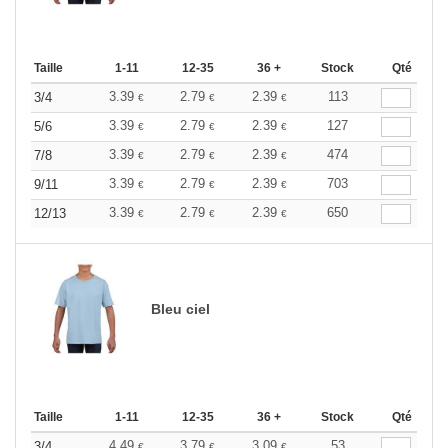
Taille
1-11
12-35
36 +
Stock
Qté
3.39
2.79
2.39
113
3/4
€
€
€
3.39
2.79
2.39
127
5/6
€
€
€
3.39
2.79
2.39
474
7/8
€
€
€
3.39
2.79
2.39
703
9/11
€
€
€
3.39
2.79
2.39
650
12/13
€
€
€
Bleu ciel
Taille
1-11
12-35
36 +
Stock
Qté
4.49
3.79
3.09
53
3/4
€
€
€