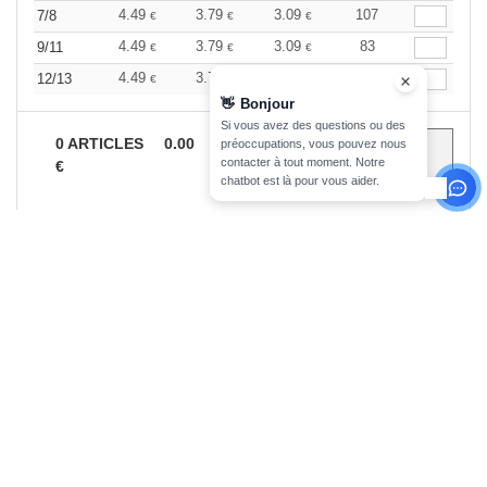
4.49
3.79
3.09
107
7/8
€
€
€
4.49
3.79
3.09
83
9/11
€
€
€
4.49
3.79
3.09
67
12/13
€
€
€
👋
Bonjour
Si vous avez des questions ou des
0
ARTICLES
0.00
préoccupations, vous pouvez nous
contacter à tout moment. Notre
€
chatbot est là pour vous aider.
s'abonner!
INFORMATION
CONTACTEZ-NOUS
A propos de Needen
Service Client
client@needen.lu
Suivre ma commande
Ventes