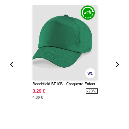
W1
Beechfield BF10B - Casquette Enfant
3,29 €
-23%
4,30 €