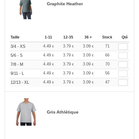
Graphite Heather
Taille
1-11
12-35
36 +
Stock
Qté
4.49
3.79
3.09
71
3/4 - XS
€
€
€
4.49
3.79
3.09
66
5/6 - S
€
€
€
4.49
3.79
3.09
70
7/8 - M
€
€
€
4.49
3.79
3.09
56
9/11 - L
€
€
€
4.49
3.79
3.09
47
12/13 - XL
€
€
€
Gris Athlétique