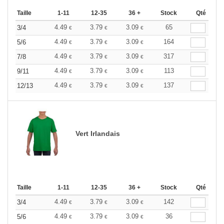
Taille
1-11
12-35
36 +
Stock
Qté
4.49
3.79
3.09
65
3/4
€
€
€
4.49
3.79
3.09
164
5/6
€
€
€
4.49
3.79
3.09
317
7/8
€
€
€
4.49
3.79
3.09
113
9/11
€
€
€
4.49
3.79
3.09
137
12/13
€
€
€
Vert Irlandais
Taille
1-11
12-35
36 +
Stock
Qté
4.49
3.79
3.09
142
3/4
€
€
€
4.49
3.79
3.09
36
5/6
€
€
€