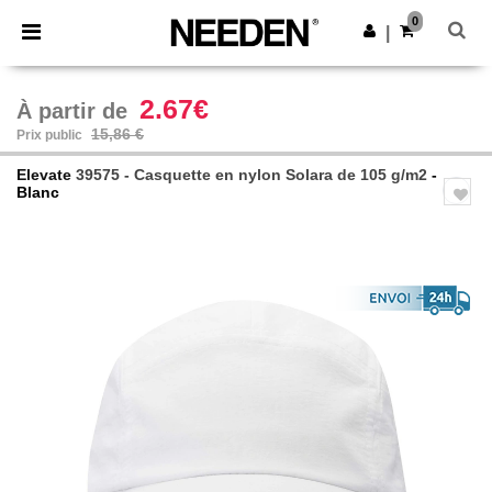
×
Appli Needen
0
Obtenir l'appli
|
Meilleurs prix sur l’app !
2.67€
À partir de
15,86 €
Prix public
Elevate
39575 - Casquette en nylon Solara de 105 g/m2
-
Blanc
Previous
Next