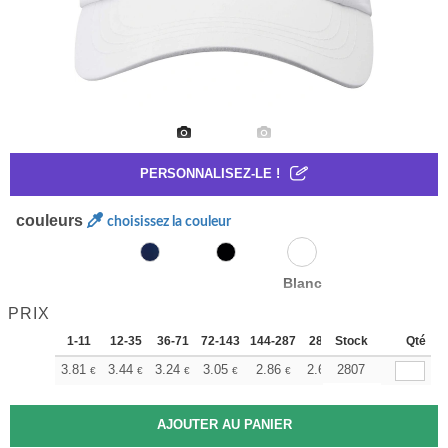
PERSONNALISEZ-LE !
couleurs
choisissez la couleur
Blanc
PRIX
1-11
12-35
36-71
72-143
144-287
288 +
Stock
Plus
Qté
+
3.81
3.44
3.24
3.05
2.86
2.67
2807
€
€
€
€
€
€