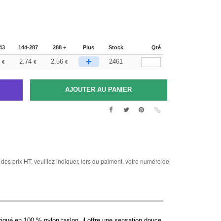
43
144-287
288 +
Plus
Stock
Qté
+
2.74
2.56
2461
€
€
€
des prix HT, veuillez indiquer, lors du paiment, votre numéro de
briqué en 100 % nylon taslon, il offre une sensation douce