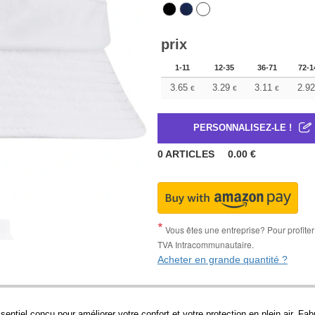
prix
1-11
12-35
36-71
72-1
3.65
3.29
3.11
2.92
€
€
€
PERSONNALISEZ-LE !
0
ARTICLES
0.00
€
Vous êtes une entreprise? Pour profiter 
TVA Intracommunautaire.
Acheter en grande quantité ?
entiel conçu pour améliorer votre confort et votre protection en plein air. Fa