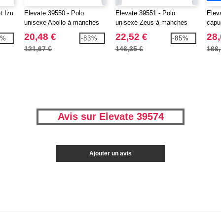
t Izu
Elevate 39550 - Polo
Elevate 39551 - Polo
Elev
unisexe Apollo à manches
unisexe Zeus à manches
capu
longues
longues et demi fermeture
20,48 €
22,52 €
28,
0%
-83%
-85%
éclair
121,67 €
146,35 €
166,
Avis sur Elevate 39574
Ajouter un avis