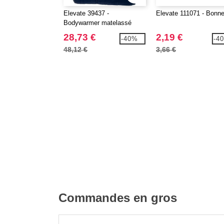
Elevate 39437 -
Elevate 111071 - Bonne
Bodywarmer matelassé
Homme Pallas recyclé
28,73 €
2,19 €
-40%
-4
48,12 €
3,66 €
Commandes en gros