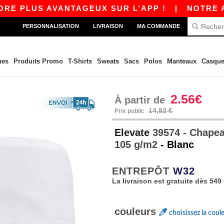
 PLUS AVANTAGEUX SUR L’APP !
|
NOTRE APP 
PERSONNALISATION
LIVRAISON
MA COMMANDE
ues
Produits Promo
T-Shirts
Sweats
Sacs
Polos
Manteaux
Casque
2.56€
À partir de
14,82 €
Prix public
Elevate
39574 - Chapeau
105 g/m2
- Blanc
ENTREPÔT
W32
La livraison est gratuite dès 549
couleurs
choisissez la coul