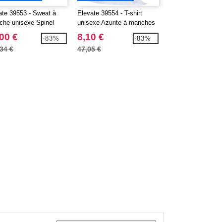
ate 39553 - Sweat à
Elevate 39554 - T-shirt
Elevate 39557 - T-
che unisexe Spinel
unisexe Azurite à manches
unisexe Balfour 
courtes en coton biologique
courtes en coton b
00 €
8,10 €
11,04 €
-83%
-83%
certifié OCS de 160 g/m²
certifié OCS de 2
34 €
47,05 €
64,05 €