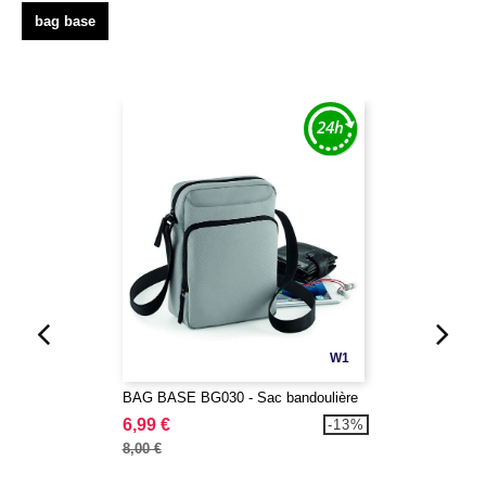
bag base
W1
BAG BASE BG030 - Sac bandoulière
6,99 €
-13%
8,00 €