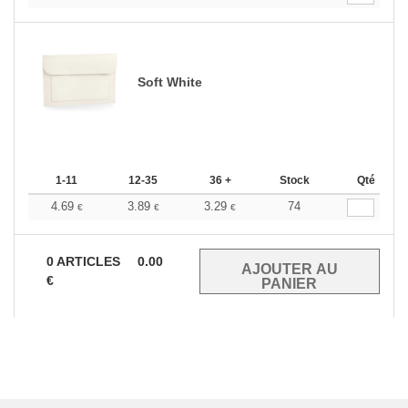
Soft White
1-11
12-35
36 +
Stock
Qté
4.69
3.89
3.29
74
€
€
€
0
ARTICLES
0.00
€