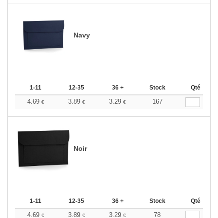
Navy
1-11
12-35
36 +
Stock
Qté
4.69
3.89
3.29
167
€
€
€
Noir
1-11
12-35
36 +
Stock
Qté
4.69
3.89
3.29
78
€
€
€