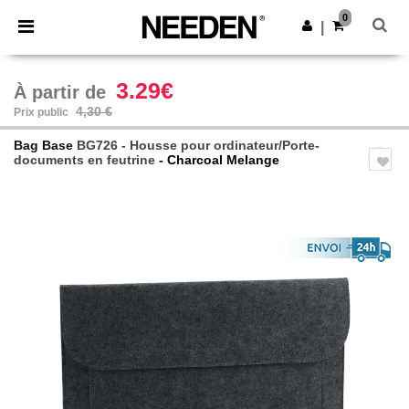
×
Appli Needen
0
Obtenir l'appli
|
Meilleurs prix sur l’app !
3.29€
À partir de
4,30 €
Prix public
Bag Base
BG726 - Housse pour ordinateur/Porte-
documents en feutrine
- Charcoal Melange
Previous
Next