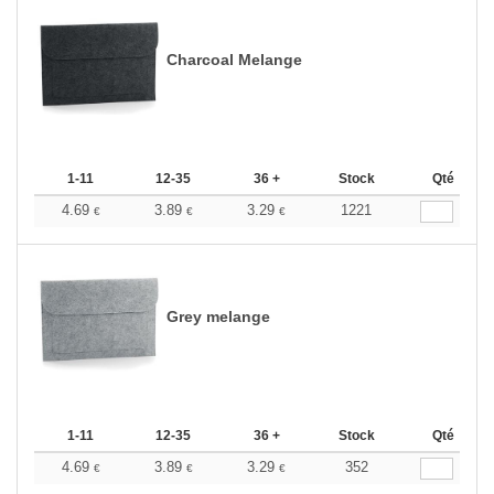
Charcoal Melange
1-11
12-35
36 +
Stock
Qté
4.69
3.89
3.29
1221
€
€
€
Grey melange
1-11
12-35
36 +
Stock
Qté
4.69
3.89
3.29
352
€
€
€