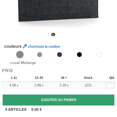
couleurs
choisissez la couleur
Charcoal Melange
PRIX
1-11
12-35
36 +
Stock
Qté
4.69
3.89
3.29
1221
€
€
€
0
ARTICLES
0.00
€