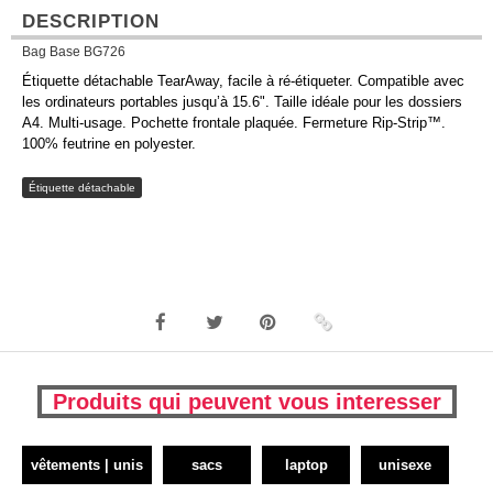
DESCRIPTION
Bag Base BG726
Étiquette détachable TearAway, facile à ré-étiqueter. Compatible avec
les ordinateurs portables jusqu’à 15.6". Taille idéale pour les dossiers
A4. Multi-usage. Pochette frontale plaquée. Fermeture Rip-Strip™.
100% feutrine en polyester.
Étiquette détachable
Produits qui peuvent vous interesser
vêtements | unis
sacs
laptop
unisexe