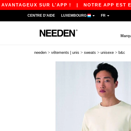
AGEUX SUR L’APP !
|
NOTRE APP EST EN LIGNE
CENTRE D'AIDE
LUXEMBOURG
FR
Marq
>
>
>
>
needen
vêtements | unis
sweats
unisexe
b&c