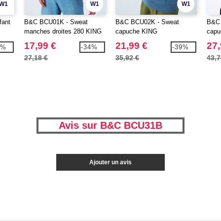
W1
W1
W1
fant
B&C BCU01K - Sweat
B&C BCU02K - Sweat
B&C 
manches droites 280 KING
capuche KING
capu
17,99 €
21,99 €
27,
6%
-34%
-39%
27,18 €
35,92 €
43,7
Avis sur B&C BCU31B
Ajouter un avis