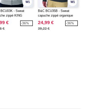
W1
W1
BCU03K - Sweat
B&C BCU35B - Sweat
B&C BCW01Q - S
che zippé KING
capuche zippé organique
manches droites 
QUEEN
99 €
24,99 €
17,99 €
-36%
-36%
6 €
39,22 €
27,18 €