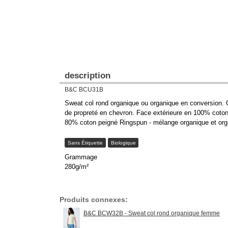
description
B&C BCU31B
Sweat col rond organique ou organique en conversion. C
de propreté en chevron. Face extérieure en 100% coton. 
80% coton peigné Ringspun - mélange organique et organ
Sans Étiquette
Biologique
Grammage
280g/m²
Produits connexes:
B&C BCW32B - Sweat col rond organique femme