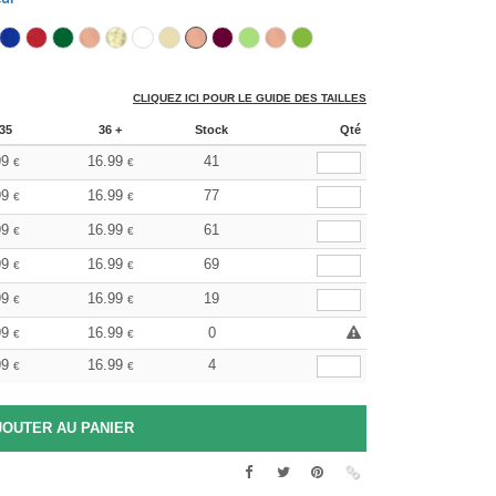
CLIQUEZ ICI POUR LE GUIDE DES TAILLES
35
36 +
Stock
Qté
99
16.99
41
€
€
99
16.99
77
€
€
99
16.99
61
€
€
99
16.99
69
€
€
99
16.99
19
€
€
99
16.99
0
€
€
99
16.99
4
€
€