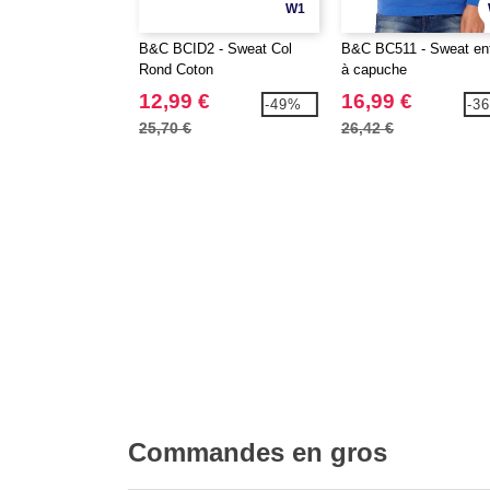
W1
B&C BCID2 - Sweat Col
B&C BC511 - Sweat en
Rond Coton
à capuche
12,99 €
16,99 €
-49%
-3
25,70 €
26,42 €
Commandes en gros