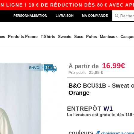
 ! 10 € DE RÉDUCTION DÈS 80 € AVEC APP10 – 
PERSONNALISATION
LIVRAISON
MA COMMANDE
ues
Produits Promo
T-Shirts
Sweats
Sacs
Polos
Manteaux
Casque
16.99€
À partir de
25,68 €
Prix public
B&C
BCU31B - Sweat c
Orange
ENTREPÔT
W1
La livraison est gratuite dès 119 
couleurs
choisissez la coul