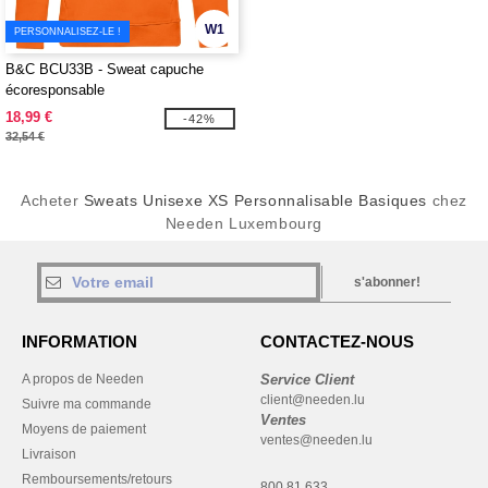
W1
PERSONNALISEZ-LE !
B&C BCU33B - Sweat capuche
écoresponsable
18,99 €
-42%
32,54 €
Acheter
Sweats Unisexe XS Personnalisable Basiques
chez
Needen Luxembourg
s'abonner!
INFORMATION
CONTACTEZ-NOUS
A propos de Needen
Service Client
client@needen.lu
Suivre ma commande
Ventes
Moyens de paiement
ventes@needen.lu
Livraison
Remboursements/retours
800 81 633