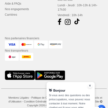
Aide & FAQs
Lundi - Jeudi : 10h-13h & 14h-
Nos engagements
17h30
Carrières
Vendredi : 10h-14h
Nos partenaires financiers
Nos transporteurs
👋
Bonjour
Si vous avez des questions ou des
Mentions Légales
-
Politique de Confidentialité
-
Conditions Générales d’Accès et
préoccupations, vous pouvez nous
d’Utilisation
-
Condition Générales d'Achat
-
Politique de Cookies
-
Plan du Site
contacter à tout moment. Notre
Copyright 2026 needen.lu - Tous droits réservés
chatbot est là pour vous aider.