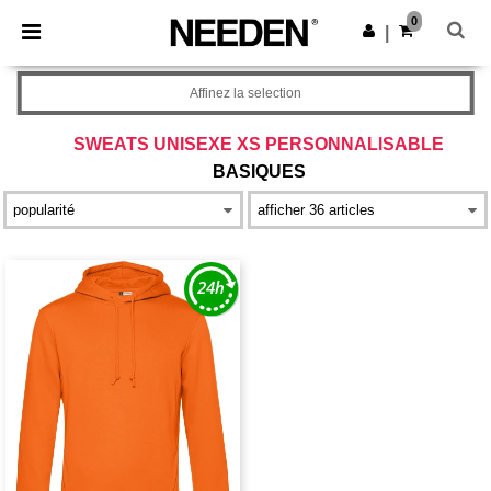
×
Appli Needen
0
Obtenir l'appli
|
Meilleurs prix sur l’app !
Affinez la selection
SWEATS UNISEXE XS PERSONNALISABLE
BASIQUES