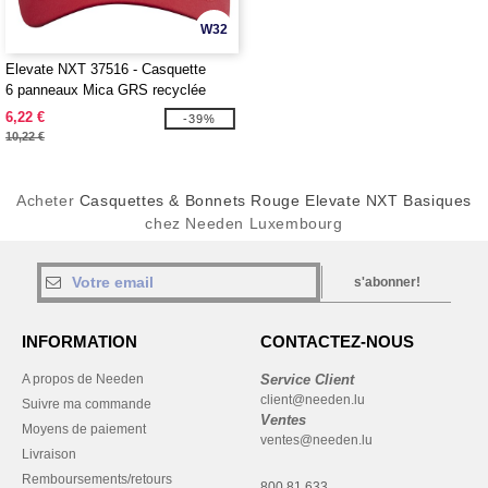
W32
Elevate NXT 37516 - Casquette
6 panneaux Mica GRS recyclée
ajustée
6,22 €
-39%
10,22 €
Acheter
Casquettes & Bonnets Rouge Elevate NXT Basiques
chez Needen Luxembourg
s'abonner!
INFORMATION
CONTACTEZ-NOUS
A propos de Needen
Service Client
client@needen.lu
Suivre ma commande
Ventes
Moyens de paiement
ventes@needen.lu
Livraison
Remboursements/retours
800 81 633