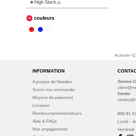
Karlowsky
High Stock
(1)
(2)
Korntex
(1)
Neutral
couleurs
(3)
Quadra
(1)
Regatta
(1)
Result
(21)
Russell
(1)
Acheter
C
Spiro
(1)
INFORMATION
CONTAC
A propos de Needen
Service C
client@n
Suivre ma commande
Ventes
Moyens de paiement
ventes@n
Livraison
Remboursements/retours
800 81 6
Aide & FAQs
Lundi - J
Nos engagements
Vendredi 