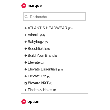
marque
ATLANTIS HEADWEAR
(33)
Atlantis
(14)
Babybugz
(2)
Beechfield
(59)
Build Your Brand
(1)
Elevate
(1)
Elevate Essentials
(13)
Elevate Life
(9)
Elevate NXT
(2)
Finden & Hales
(1)
Flexfit
(86)
option
Henbury
(1)