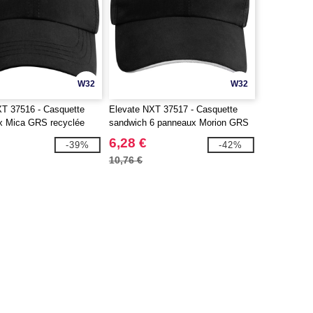
W32
W32
T 37516 - Casquette
Elevate NXT 37517 - Casquette
x Mica GRS recyclée
sandwich 6 panneaux Morion GRS
recyclée ajustable
6,28 €
-39%
-42%
10,76 €