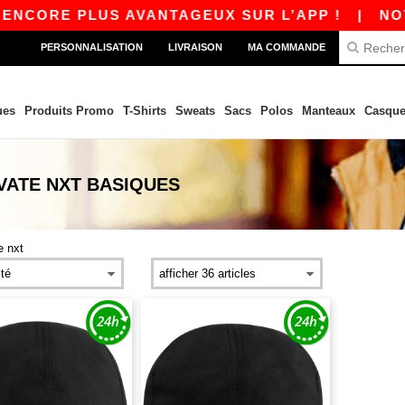
ENCORE PLUS AVANTAGEUX SUR L’APP !
|
NOTRE
PERSONNALISATION
LIVRAISON
MA COMMANDE
ues
Produits Promo
T-Shirts
Sweats
Sacs
Polos
Manteaux
Casque
VATE NXT
BASIQUES
e nxt