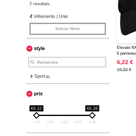
2 résultats.
Vêtements | Unis
Enlever filtres
Elevate NX
style
6 panneau
ajustée
6,22 €
10,22 €
Sport
(2)
prix
€6.22
€6.28
6.22
6.23
6.25
6.27
6.28