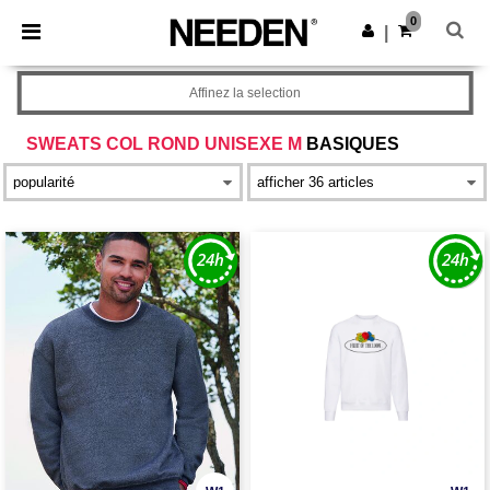
×
Appli Needen
0
Obtenir l'appli
|
Meilleurs prix sur l’app !
Affinez la selection
SWEATS COL ROND UNISEXE M
BASIQUES