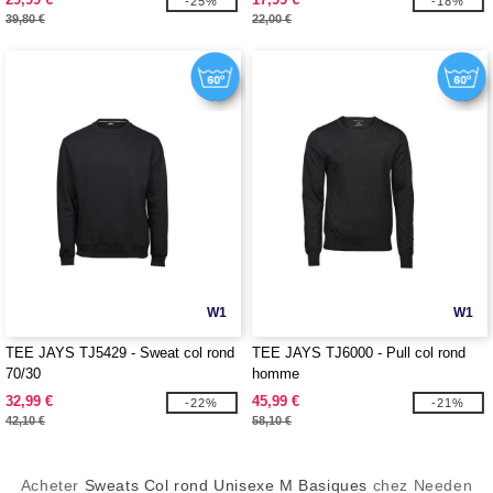
-25%
-18%
39,80 €
22,00 €
W1
W1
TEE JAYS TJ5429 - Sweat col rond
TEE JAYS TJ6000 - Pull col rond
70/30
homme
32,99 €
45,99 €
-22%
-21%
42,10 €
58,10 €
Acheter
Sweats Col rond Unisexe M Basiques
chez Needen