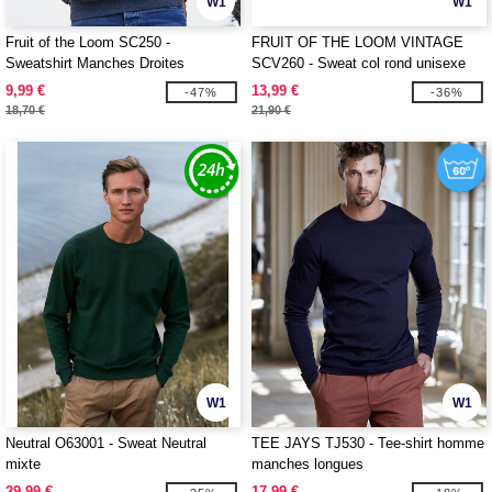
W1
W1
Fruit of the Loom SC250 -
FRUIT OF THE LOOM VINTAGE
Sweatshirt Manches Droites
SCV260 - Sweat col rond unisexe
logo FRUIT OF THE LOOM
9,99 €
13,99 €
-47%
-36%
VINTAGE
18,70 €
21,90 €
W1
W1
Neutral O63001 - Sweat Neutral
TEE JAYS TJ530 - Tee-shirt homme
mixte
manches longues
29,99 €
17,99 €