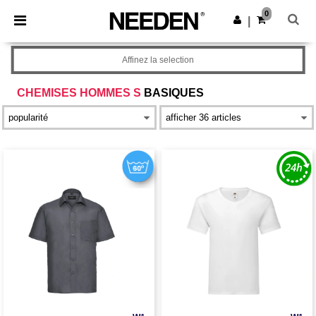
×
Appli Needen
0
Obtenir l'appli
|
Meilleurs prix sur l’app !
Affinez la selection
CHEMISES HOMMES S
BASIQUES