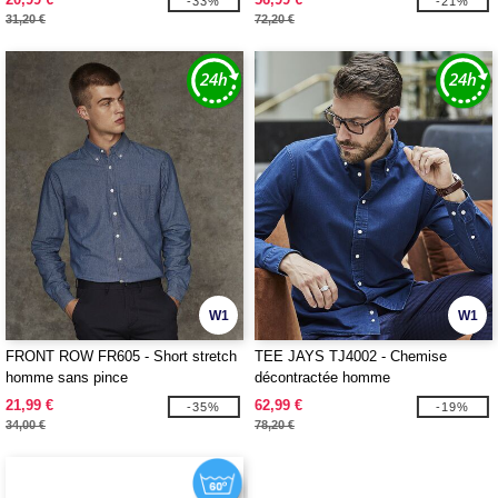
-33%
-21%
31,20 €
72,20 €
W1
W1
FRONT ROW FR605 - Short stretch
TEE JAYS TJ4002 - Chemise
homme sans pince
décontractée homme
21,99 €
62,99 €
-35%
-19%
34,00 €
78,20 €