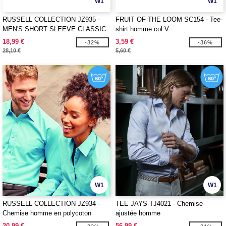
W1
W1
RUSSELL COLLECTION JZ935 -
FRUIT OF THE LOOM SC154 - Tee-
MEN'S SHORT SLEEVE CLASSIC
shirt homme col V
POLYCOTTON POPLIN SHIRT
18,99 €
3,59 €
-32%
-36%
28,10 €
5,60 €
W1
W1
RUSSELL COLLECTION JZ934 -
TEE JAYS TJ4021 - Chemise
Chemise homme en polycoton
ajustée homme
20,99 €
56,99 €