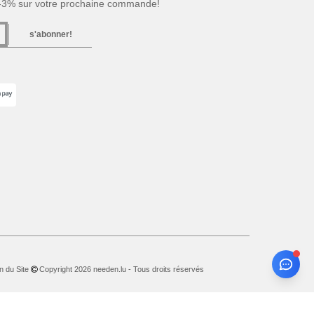
 -3% sur votre prochaine commande!
s'abonner!
n du Site
Copyright 2026 needen.lu - Tous droits réservés