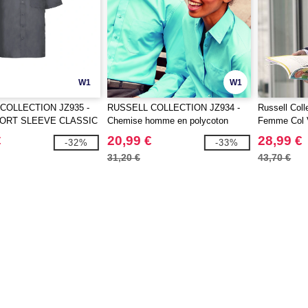
W1
W1
COLLECTION JZ935 -
RUSSELL COLLECTION JZ934 -
Russell Coll
ORT SLEEVE CLASSIC
Chemise homme en polycoton
Femme Col 
TON POPLIN SHIRT
€
20,99 €
28,99 €
-32%
-33%
31,20 €
43,70 €