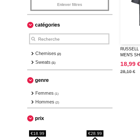
Enlever filtres
catégories
RUSSELL 
Chemises
(2)
MEN'S SH
POLYCOT
Sweats
18,99 
(1)
28,10 €
genre
Femmes
(1)
Hommes
(2)
prix
€18.99
€28.99