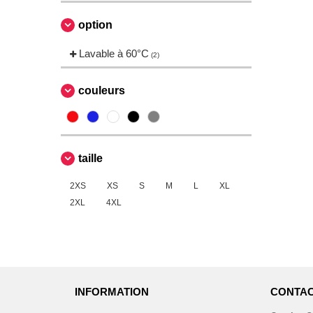
Russell Collection
(3)
option
Spiro
(5)
Tee Jays
Lavable à 60°C
(46)
(2)
couleurs
taille
2XS
XS
S
M
L
XL
2XL
4XL
INFORMATION
CONTAC