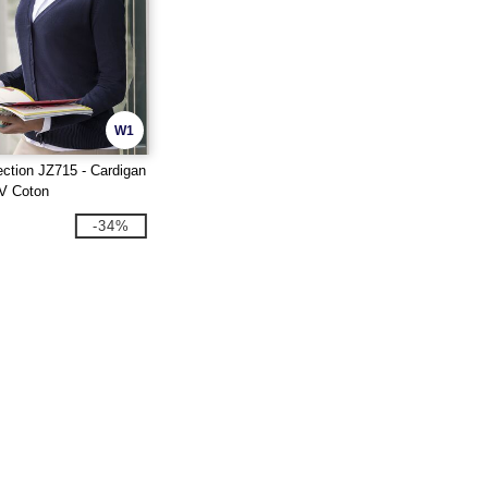
W1
ection JZ715 - Cardigan
V Coton
-34%