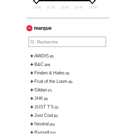
18.99
21.49
23.99
26.49
28.99
marque
AWDIS
(5)
B&C
(20)
Finden & Hales
(3)
Fruit of the Loom
(9)
Gildan
(7)
JHK
(3)
JUST T'S
(1)
Just Cool
(2)
Neutral
(11)
Russell
(12)