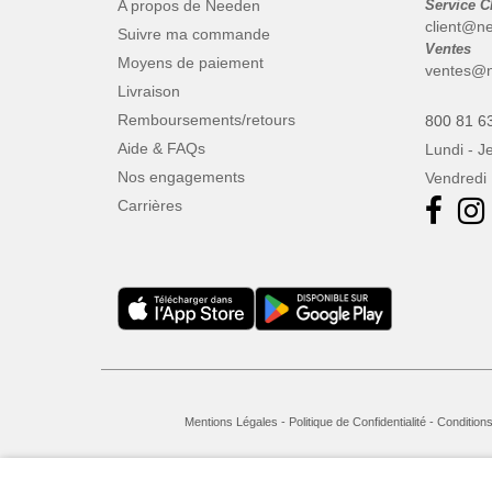
A propos de Needen
Service C
client@n
Suivre ma commande
Ventes
Moyens de paiement
ventes@n
Livraison
Remboursements/retours
800 81 6
Aide & FAQs
Lundi - J
Nos engagements
Vendredi 
Carrières
Mentions Légales
-
Politique de Confidentialité
-
Conditions