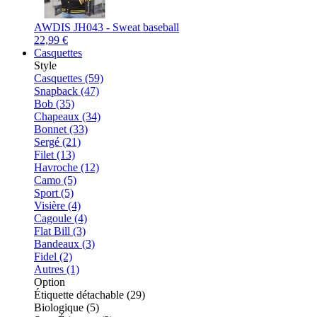
AWDIS JH043 - Sweat baseball
22,99 €
Casquettes
Style
Casquettes (59)
Snapback (47)
Bob (35)
Chapeaux (34)
Bonnet (33)
Sergé (21)
Filet (13)
Havroche (12)
Camo (5)
Sport (5)
Visière (4)
Cagoule (4)
Flat Bill (3)
Bandeaux (3)
Fidel (2)
Autres (1)
Option
Étiquette détachable (29)
Biologique (5)