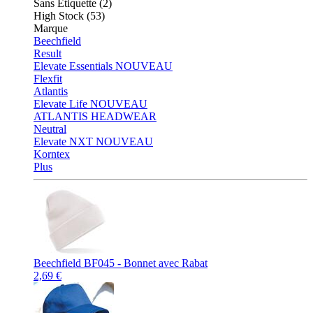
Sans Étiquette (2)
High Stock (53)
Marque
Beechfield
Result
Elevate Essentials
NOUVEAU
Flexfit
Atlantis
Elevate Life
NOUVEAU
ATLANTIS HEADWEAR
Neutral
Elevate NXT
NOUVEAU
Korntex
Plus
Beechfield BF045 - Bonnet avec Rabat
2,69 €