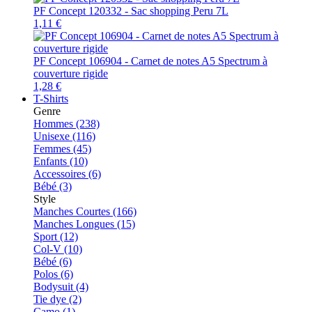
PF Concept 120332 - Sac shopping Peru 7L
1,11 €
PF Concept 106904 - Carnet de notes A5 Spectrum à
couverture rigide
1,28 €
T-Shirts
Genre
Hommes (238)
Unisexe (116)
Femmes (45)
Enfants (10)
Accessoires (6)
Bébé (3)
Style
Manches Courtes (166)
Manches Longues (15)
Sport (12)
Col-V (10)
Bébé (6)
Polos (6)
Bodysuit (4)
Tie dye (2)
Camo (1)