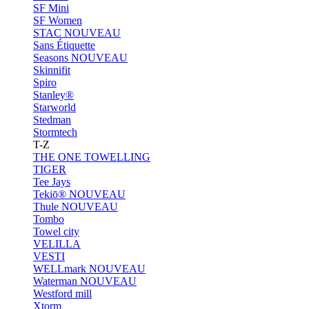
SF Mini
SF Women
STAC
NOUVEAU
Sans Étiquette
Seasons
NOUVEAU
Skinnifit
Spiro
Stanley®
Starworld
Stedman
Stormtech
T-Z
THE ONE TOWELLING
TIGER
Tee Jays
Tekiō®
NOUVEAU
Thule
NOUVEAU
Tombo
Towel city
VELILLA
VESTI
WELLmark
NOUVEAU
Waterman
NOUVEAU
Westford mill
Xtorm