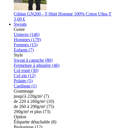
Gildan GN200 - T-Shirt Homme 100% Coton Ultra-T
3,69 €
Sweats
Genre
Unisexe (146)
Hommes (179)
Femmes (15)
Enfants (7)
Style
Sweat à capuche (80)
Fermeture à glissière (46)
Col rond (30)
Col zip (12)
Polaire (5)
Cardigan (1)
Grammage
jusqu'à 220g/m² (7)
de 220 à 260g/m² (10)
de 260 à 290g/m² (75)
290g/m² et plus (73)
Option
Étiquette détachable (8)
Biologique (12)