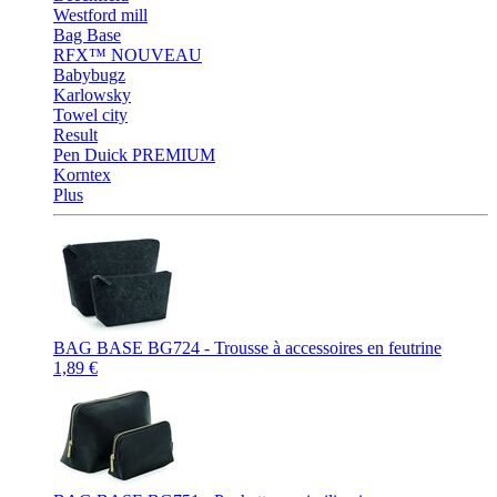
Westford mill
Bag Base
RFX™
NOUVEAU
Babybugz
Karlowsky
Towel city
Result
Pen Duick
PREMIUM
Korntex
Plus
BAG BASE BG724 - Trousse à accessoires en feutrine
1,89 €