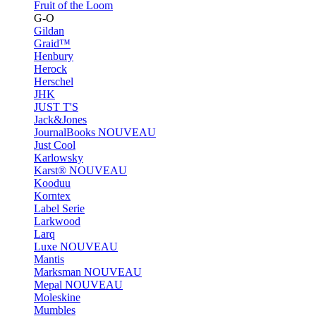
Fruit of the Loom
G-O
Gildan
Graid™
Henbury
Herock
Herschel
JHK
JUST T'S
Jack&Jones
JournalBooks
NOUVEAU
Just Cool
Karlowsky
Karst®
NOUVEAU
Kooduu
Korntex
Label Serie
Larkwood
Larq
Luxe
NOUVEAU
Mantis
Marksman
NOUVEAU
Mepal
NOUVEAU
Moleskine
Mumbles