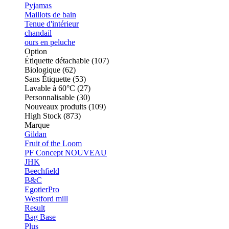
Pyjamas
Maillots de bain
Tenue d'intérieur
chandail
ours en peluche
Option
Étiquette détachable (107)
Biologique (62)
Sans Étiquette (53)
Lavable à 60°C (27)
Personnalisable (30)
Nouveaux produits (109)
High Stock (873)
Marque
Gildan
Fruit of the Loom
PF Concept
NOUVEAU
JHK
Beechfield
B&C
EgotierPro
Westford mill
Result
Bag Base
Plus