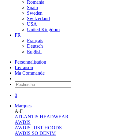
Romania
Spain
Sweden
Switzerland
USA
United Kingdom
FR
Français
Deutsch
English
Personnalisation
Livraison
Ma Commande
0
Marques
A-F
ATLANTIS HEADWEAR
AWDIS
AWDIS JUST HOODS
AWDIS SO DENIM