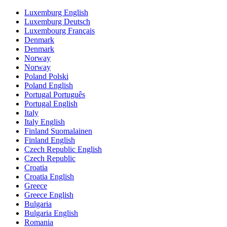
Luxemburg English
Luxemburg Deutsch
Luxembourg Français
Denmark
Denmark
Norway
Norway
Poland Polski
Poland English
Portugal Português
Portugal English
Italy
Italy English
Finland Suomalainen
Finland English
Czech Republic English
Czech Republic
Croatia
Croatia English
Greece
Greece English
Bulgaria
Bulgaria English
Romania