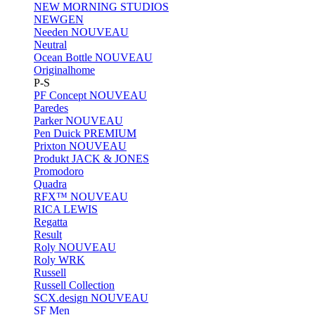
NEW MORNING STUDIOS
NEWGEN
Needen
NOUVEAU
Neutral
Ocean Bottle
NOUVEAU
Originalhome
P-S
PF Concept
NOUVEAU
Paredes
Parker
NOUVEAU
Pen Duick
PREMIUM
Prixton
NOUVEAU
Produkt JACK & JONES
Promodoro
Quadra
RFX™
NOUVEAU
RICA LEWIS
Regatta
Result
Roly
NOUVEAU
Roly WRK
Russell
Russell Collection
SCX.design
NOUVEAU
SF Men