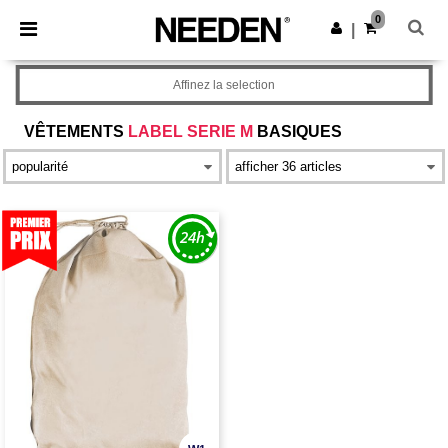
×
Appli Needen
0
Obtenir l'appli
|
Meilleurs prix sur l’app !
Affinez la selection
VÊTEMENTS
LABEL SERIE M
BASIQUES