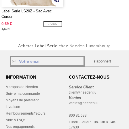
W1
Label Serie LS20Z - Sac Avec
Cordon
0,69 €
-58%
1,62 €
Acheter
Label Serie
chez Needen Luxembourg
s'abonner!
INFORMATION
CONTACTEZ-NOUS
A propos de Needen
Service Client
client@needen.lu
Suivre ma commande
Ventes
Moyens de paiement
ventes@needen.lu
Livraison
Remboursements/retours
800 81 633
Aide & FAQs
Lundi - Jeudi : 10h-13h & 14h-
Nos engagements
17h30